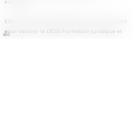
européen.
Elle s’est ensuite spécialisée en Droit du Sport
pour obtenir le DESS Formation juridique et
économique aux professions du sports de
Limoges (CDES).
Après quelques années de pratique au sein de
la Fédération Française de Basketball, elle
s’oriente vers une formation en Voies
d’exécution.
Titulaire du diplôme de clerc expert, elle
exerce cinq années en qualité de clerc