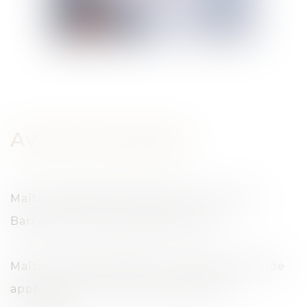
Avocat Associée
Maître Stéphanie PIOGER est inscrite au
Barreau de la Drôme depuis 2014.
Maître PIOGER possède un Diplôme d’étude
approfondi en Droit privé général et