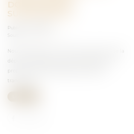
DONATIONS ET
SUCCESSIONS ?
Publié le :
07/04/2021
Source :
argent.boursier.com
Nouveau débat en vue avec le projet de loi de la
députée socialiste Christine Pires Beaune qui
propose un grand big bang des droits de
transmission...
Lire la suite