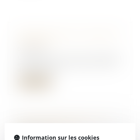
Partage judiciaire en matière de
succession
06/05/2021
Lorsque des personnes possèdent
ensemble un ou plusieurs biens
du patrimoine...
Lire la suite
Votre héritage a disparu, que
pouvez-vous faire ?
29/04/2021
Information sur les cookies