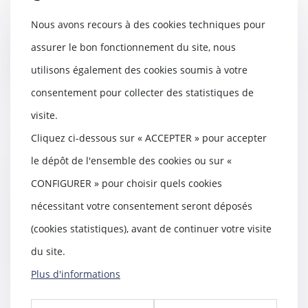
L’héritage que vous pensiez
toucher ne vous est pas revenu,
Nous avons recours à des cookies techniques pour
parce que l’argen...
assurer le bon fonctionnement du site, nous
Lire la suite
utilisons également des cookies soumis à votre
consentement pour collecter des statistiques de
visite.
Cliquez ci-dessous sur « ACCEPTER » pour accepter
Assurance-vie et aides sociales
récupérables sur la succession
le dépôt de l'ensemble des cookies ou sur «
14/04/2021
CONFIGURER » pour choisir quels cookies
Dans cette affaire, le défunt avait
nécessitant votre consentement seront déposés
de son vivant souscrit un contrat
d’assur...
(cookies statistiques), avant de continuer votre visite
Lire la suite
du site.
Plus d'informations