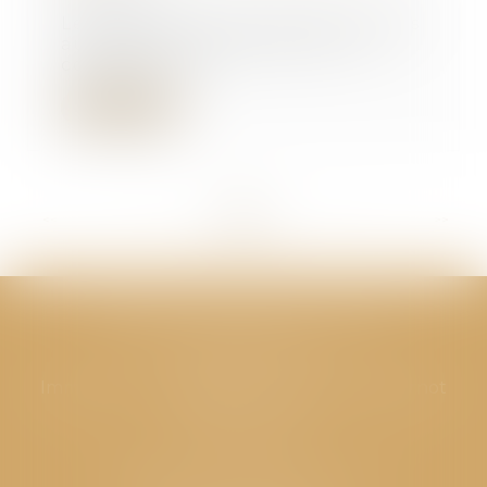
Le droit du tuteur de placer sans
autorisation des fonds sur un
compte ne l'a...
Lire la suite
<<
<
...
27
28
29
30
31
32
33
...
>
>>
CABINET GPS AVOCATS - Valence
Cabinet principal
Immeuble “Le Valentia” 62 Avenue Sadi Carnot
26000 Valence
CABINET GPS AVOCATS - Loriol