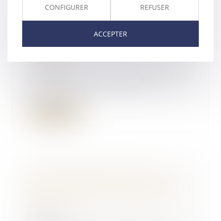
CONFIGURER
REFUSER
La fixation en justice d'une
créance d'assistance ne
ACCEPTER
constitue pas une opération de
partage
01/04/2021
L'action d'un héritier à l'encontre
d'un seul des cohéritiers en
fixation d'u...
Lire la suite
Le versement de primes sur un
contrat d'assurance-vie par le
tuteur requiert l'autorisation du
juge
25/03/2021