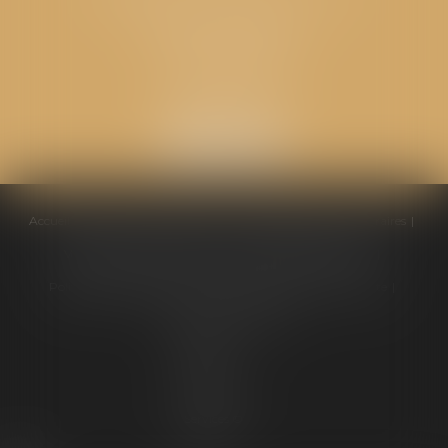
Cabinet secondaire
Place de l'Eglise
26270 LORIOL
Accueil
Équipe
Compétences
Conseils pratiques
Honoraires
Ventes aux enchères
Actualités
Politique de cookies
Politique de confidentialité
Mentions légales
Plan du site
Liens utiles
Articles
Septeo
Digital &
Services ©