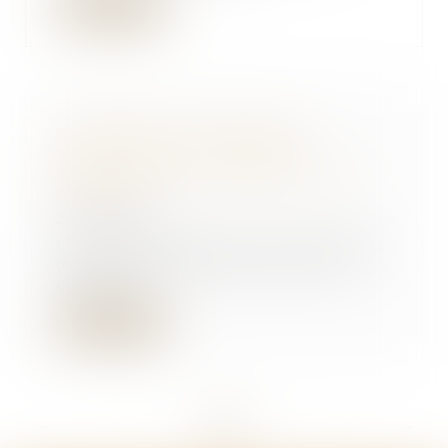
Lire la suite
Un décret sur le droit de
surplomb pour l'isolation
thermique par l'extérieur d'un
bâtiment
20/07/2022
L’article 172 de la loi n° 2021-1104
du 22 août 2021 portant lutte
contre le...
Lire la suite
<<
<
...
14
15
16
17
18
19
20
...
>
>>