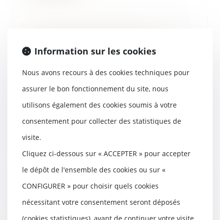
Rénovation énergétique : les
locataires peuvent réaliser
Information sur les cookies
certains travaux sans accord écrit
du propriétaire
Nous avons recours à des cookies techniques pour
18/08/2022
assurer le bon fonctionnement du site, nous
Isolation, menuiseries,
ventilation, chauffage... Pour
utilisons également des cookies soumis à votre
encourager la rénovati...
consentement pour collecter des statistiques de
Lire la suite
visite.
Cliquez ci-dessous sur « ACCEPTER » pour accepter
le dépôt de l'ensemble des cookies ou sur «
CONFIGURER » pour choisir quels cookies
La clause de saisine préalable du
nécessitant votre consentement seront déposés
Conseil de l'ordre des architectes
est présumée abusive
(cookies statistiques), avant de continuer votre visite