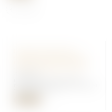
Nouvelles conditions de
certification des entreprises
réalisant des travaux de retrait
ou d'encapsulage d'amiante
22/09/2022
Les nouveautés concernent
notamment le cas des entreprises
domiciliées sur le...
Lire la suite