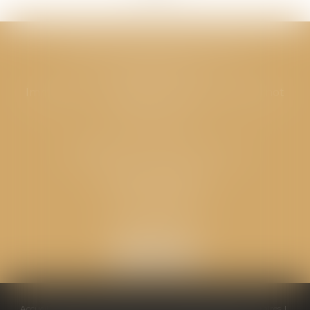
CABINET GPS AVOCATS - Valence
Cabinet principal
Immeuble “Le Valentia” 62 Avenue Sadi Carnot
26000 Valence
CABINET GPS AVOCATS - Loriol
Cabinet secondaire
Place de l'Eglise
26270 LORIOL
Accueil
Équipe
Compétences
Conseils pratiques
Honoraires