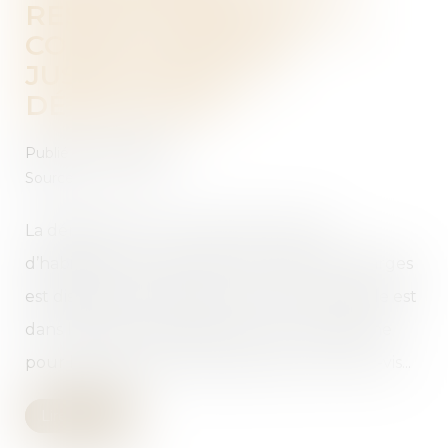
RESSENTI NÉGATIF DU
COLOTI VOISIN NE
JUSTIFIE PAS LA
DÉMOLITION
Publié le :
14/09/2022
Source :
www.efl.fr
La démolition d’un immeuble collectif
d’habitation contrevenant au cahier des charges
est disproportionnée dès lors que l’immeuble est
dans l’esprit du lotissement, qu’il n’occasionne
pour les voisins aucune perte de vue ni vis-à-vis...
Lire la suite