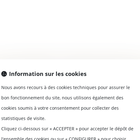
 des copropriétés : un décret pour préciser l
Information sur les cookies
-831 du 19 août 2025, publié au Journal offici
Nous avons recours à des cookies techniques pour assurer le
bon fonctionnement du site, nous utilisons également des
cookies soumis à votre consentement pour collecter des
statistiques de visite.
Cliquez ci-dessous sur « ACCEPTER » pour accepter le dépôt de
cret d'application de la loi habitat dégradé
l'ensemble des cookies ou sur « CONFIGURER » pour choisir