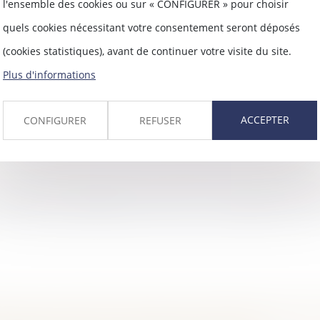
l'ensemble des cookies ou sur « CONFIGURER » pour choisir
quels cookies nécessitant votre consentement seront déposés
 du Code de la construction et de l'habitation,
(cookies statistiques), avant de continuer votre visite du site.
Plus d'informations
ACCEPTER
CONFIGURER
REFUSER
te : la protection des propriétaires est renforc
otéger les logements contre l’occupation illici
l'action en diminution de loyer formée sans