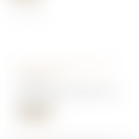
Hausse des loyers limitée pour
les propriétaires
10/08/2022
Un plafonnement temporaire La
hausse de l'IRL à 3,5 % sur un an.
Cette mesure...
Lire la suite