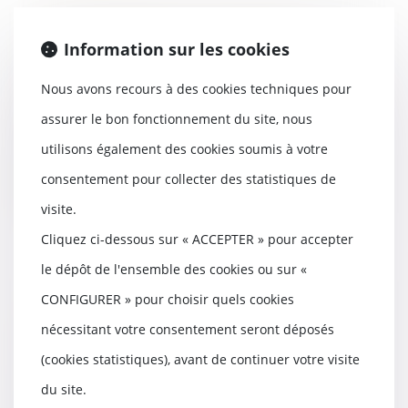
Cautionnement : le délai de
Information sur les cookies
prescription de 3 ans prévu par la
loi de 1989 est exclusif
Nous avons recours à des cookies techniques pour
22/06/2022
assurer le bon fonctionnement du site, nous
Le recours subrogatoire de la
caution contre le locataire
utilisons également des cookies soumis à votre
défaillant est soum...
consentement pour collecter des statistiques de
Lire la suite
visite.
Cliquez ci-dessous sur « ACCEPTER » pour accepter
le dépôt de l'ensemble des cookies ou sur «
CONFIGURER » pour choisir quels cookies
Lettre de résiliation avec préavis
réduit pour un logement situé en
nécessitant votre consentement seront déposés
zone tendue
(cookies statistiques), avant de continuer votre visite
08/06/2022
du site.
Pour résilier son bail d’habitation,