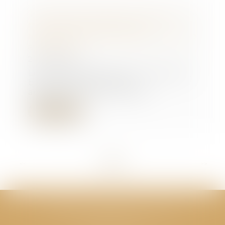
Trouble anormal de voisinage : le
nouveau propriétaire est
responsable des désordres même
antérieurs
21/04/2022
Les propriétaires d’un immeuble,
bien que fraîchement
acquéreurs, sont respon...
Lire la suite
<<
<
...
4
5
6
7
8
9
10
...
>
>>
CABINET GPS AVOCATS - Valence
Cabinet principal