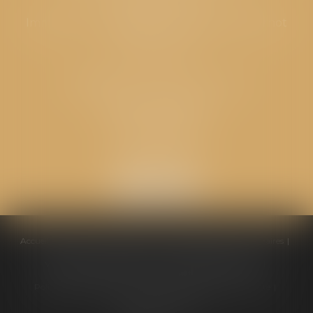
Immeuble “Le Valentia” 62 Avenue Sadi Carnot
26000 Valence
CABINET GPS AVOCATS - Loriol
Cabinet secondaire
Place de l'Eglise
26270 LORIOL
Accueil
Équipe
Compétences
Conseils pratiques
Honoraires
Ventes aux enchères
Actualités
Politique de cookies
Politique de confidentialité
Mentions légales
Plan du site
Liens utiles
Articles