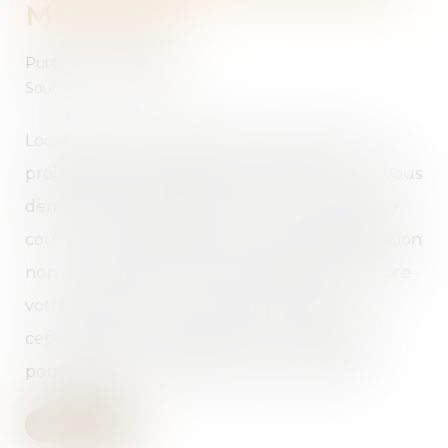
MEUBLÉE ?
Publié le :
14/06/2022
Source :
edito.seloger.com
Locataire de votre résidence principale, votre
projet de déménagement se précise et vous vous
demandez comment mettre fin à votre bail en
cours ? La loi applicable aux locations d’habitation
non meublée vous accorde la liberté de rompre
votre contrat à tout moment. Elle impose
cependant certaines règles incontournables
pour signifier votre départ à votre bailleur...
Lire la suite