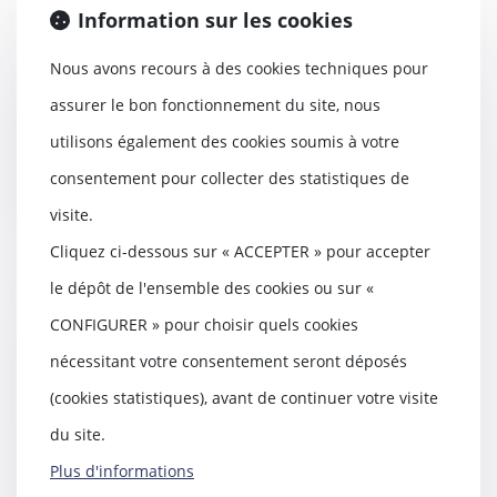
grave et imminent concernant le
Information sur les cookies
local loué
09/09/2025
Nous avons recours à des cookies techniques pour
Un arrêté de péril grave et
assurer le bon fonctionnement du site, nous
imminent ayant mis des bailleurs
en demeure de pr...
utilisons également des cookies soumis à votre
consentement pour collecter des statistiques de
Lire la suite
visite.
Cliquez ci-dessous sur « ACCEPTER » pour accepter
le dépôt de l'ensemble des cookies ou sur «
La délivrance conforme est une
CONFIGURER » pour choisir quels cookies
obligation continue exigible tout
nécessitant votre consentement seront déposés
au long du bail !
22/07/2025
(cookies statistiques), avant de continuer votre visite
Le bailleur demeure tenu d’une
du site.
obligation de délivrance
conforme, laquelle co...
Plus d'informations