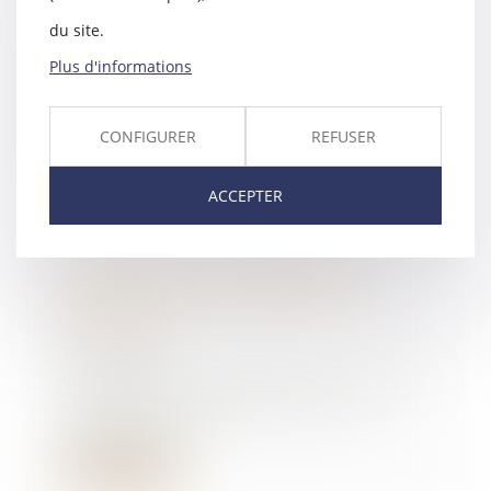
15/03/2024
du site.
En présence d’une pratique
restrictive de concurrence, une
Plus d'informations
action peut être p...
Lire la suite
CONFIGURER
REFUSER
ACCEPTER
Le quitus donné au syndic ne
prive pas un copropriétaire
d’engager sa responsabilité
délictuelle
13/03/2024
Un litige porté devant la Cour de
cassation questionnait cette
dernière sur l...
Lire la suite