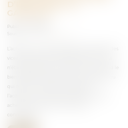
D’EXCLUSION DE
GARANTIE
Publié le :
06/03/2024
Source :
www.lemag-juridique.com
L’acheteur d’un bien bénéficie de la garantie des
vices cachés si le bien est affecté d’un vice, qui
n’était pas apparent lors de l’achat, et qui rend le
bien impropre à l’usage auquel il est destiné ou
qui diminue tellement cet usage que
l’acquéreur ne l’aurait pas acheté ou l’aurait
acheté à moindre prix s’il en avait eu
connaissance...