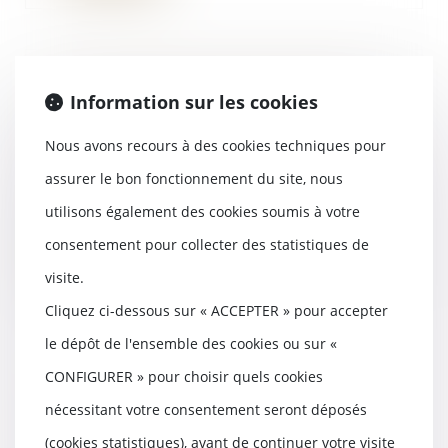
La recevabilité des demandes
Information sur les cookies
distinctes de celles portant sur
les désaccords des parties
Nous avons recours à des cookies techniques pour
20/03/2024
assurer le bon fonctionnement du site, nous
L’article 1374 du Code de
procédure civile prévoit que :
utilisons également des cookies soumis à votre
« Toutes les demande...
consentement pour collecter des statistiques de
Lire la suite
visite.
Cliquez ci-dessous sur « ACCEPTER » pour accepter
le dépôt de l'ensemble des cookies ou sur «
CONFIGURER » pour choisir quels cookies
Pratique restrictive de
concurrence : précisions sur
nécessitant votre consentement seront déposés
l’action portée par le Ministre
(cookies statistiques), avant de continuer votre visite