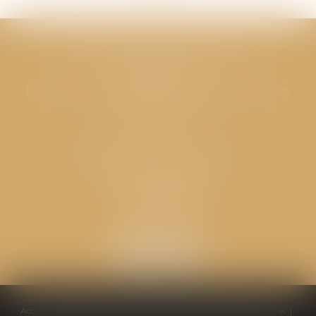
CABINET GPS AVOCATS - Valence
Cabinet principal
Immeuble “Le Valentia” 62 Avenue Sadi Carnot
26000 Valence
CABINET GPS AVOCATS - Loriol
Cabinet secondaire
Place de l'Eglise
26270 LORIOL
Accueil
Équipe
Compétences
Conseils pratiques
Honoraires