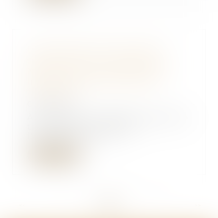
L’Autorité de la concurrence
sanctionne les chocolats De
Neuville pour avoir entravé la
liberté commerciale de ses
franchisés
07/03/2024
À la suite d'un rapport d'enquête
transmis par la DGCCRF,
l'Autorité de la co...
Lire la suite
<<
<
...
60
61
62
63
64
65
66
...
>
>>