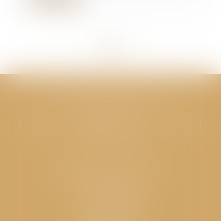
<<
<
...
230
231
232
233
234
235
236
...
>
>>
CABINET GPS AVOCATS - Valence
Cabinet principal
Immeuble “Le Valentia” 62 Avenue Sadi Carnot
26000 Valence
CABINET GPS AVOCATS - Loriol
Cabinet secondaire
Place de l'Eglise
26270 LORIOL