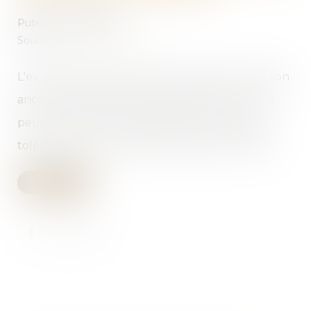
Publié le :
18/09/2019
Source :
www.lerevenu.com
L'ex-épouse qui continue à utiliser le nom de son
ancien mari malgré le jugement de divorce ne
peut pas estimer, même après des années de
tolérance, que cet usage lui a donné un droit...
Lire la suite