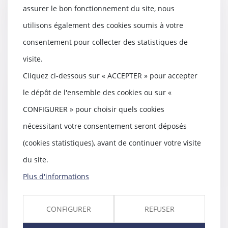
assurer le bon fonctionnement du site, nous
Lire la suite
utilisons également des cookies soumis à votre
consentement pour collecter des statistiques de
visite.
Cliquez ci-dessous sur « ACCEPTER » pour accepter
La CJUE confirme sa
jurisprudence en matière de
le dépôt de l'ensemble des cookies ou sur «
classification tarifaire
CONFIGURER » pour choisir quels cookies
13/09/2019
La CJUE confirme sa
nécessitant votre consentement seront déposés
jurisprudence antérieure quant
(cookies statistiques), avant de continuer votre visite
au classement douanier des...
du site.
Lire la suite
Plus d'informations
CONFIGURER
REFUSER
Construire en présence d’un