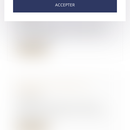
ACCEPTER
ouvrage d’électricité sur son
terrain
11/09/2019
Louis a hérité d’un terrain sur
lequel est placé un pylône EDF
qui l’empêche...
Lire la suite
Caducité de l’opposition à
mariage
11/09/2019
L’arrêt de cassation partielle
rendu par la première chambre
civile le 11 jui...
Lire la suite