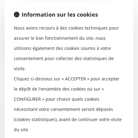
civile en démolition correspond à
son périmètre géographique
Information sur les cookies
01/02/2023
La condamnation à démolir une
Nous avons recours à des cookies techniques pour
construction illégale dont le
permis a été annu...
assurer le bon fonctionnement du site, nous
Lire la suite
utilisons également des cookies soumis à votre
consentement pour collecter des statistiques de
visite.
Cliquez ci-dessous sur « ACCEPTER » pour accepter
Depuis le 1er janvier 2023, le
le dépôt de l'ensemble des cookies ou sur «
recouvrement des pensions
alimentaires par l’ARIPA est
CONFIGURER » pour choisir quels cookies
généralisé à l’ensemble des
nécessitant votre consentement seront déposés
séparations et divorces
(cookies statistiques), avant de continuer votre visite
01/02/2023
Créée en 2020, l’intermédiation
du site.
financière des pensions