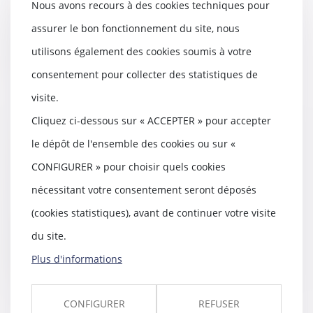
Nous avons recours à des cookies techniques pour
restreint la possibilité de son
franchisé d'exer...
assurer le bon fonctionnement du site, nous
utilisons également des cookies soumis à votre
Lire la suite
consentement pour collecter des statistiques de
visite.
Cliquez ci-dessous sur « ACCEPTER » pour accepter
Loi finances 2019 : clarification
le dépôt de l'ensemble des cookies ou sur «
autour des donations avec
CONFIGURER » pour choisir quels cookies
réserve d'usufruit
07/02/2019
nécessitant votre consentement seront déposés
L'inquiétude n'a plus lieu d'être.
(cookies statistiques), avant de continuer votre visite
Les donations en démembrement
avec réserve...
du site.
Plus d'informations
Lire la suite
CONFIGURER
REFUSER