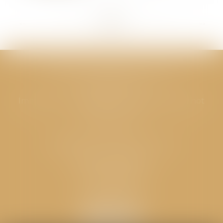
<<
<
...
228
229
230
231
232
233
234
...
>
>>
CABINET GPS AVOCATS - Valence
Cabinet principal
Immeuble “Le Valentia” 62 Avenue Sadi Carnot
26000 Valence
CABINET GPS AVOCATS - Loriol
Cabinet secondaire
Place de l'Eglise
26270 LORIOL