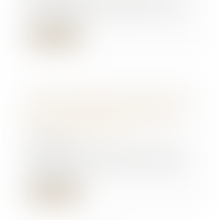
procréation ou la gestation pour
le compte d’...
Lire la suite
La CEDH rappelle la nécessité de
concilier les intérêts en jeu lors
d'une demande de déchéance
d'autorité parentale
02/10/2019
En ayant ni cherché à se livrer à
un véritable exercice de mise en
balance en...
Lire la suite