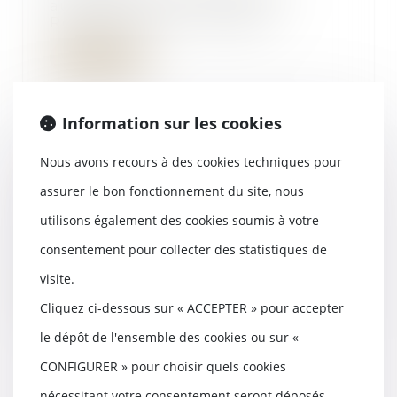
audiophoniques, établie au
Royaume-Uni et titulaire...
Lire la suite
Information sur les cookies
Nous avons recours à des cookies techniques pour
Sous-traitance irrégulière et
responsabilité du maître d’œuvre
assurer le bon fonctionnement du site, nous
09/10/2019
utilisons également des cookies soumis à votre
Pour pouvoir bénéficier de son
droit à paiement direct pour les
consentement pour collecter des statistiques de
prestations q...
visite.
Lire la suite
Cliquez ci-dessous sur « ACCEPTER » pour accepter
le dépôt de l'ensemble des cookies ou sur «
CONFIGURER » pour choisir quels cookies
nécessitant votre consentement seront déposés