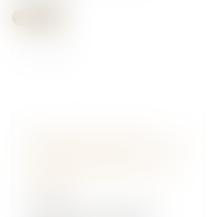
Lire la suite
Pour la CJUE, l’action en
contrefaçon de marque peut être
introduite devant les juridictions
de l’Etat membre dont
dépendent les consommateurs
concernés
10/10/2019
Une société d’équipements