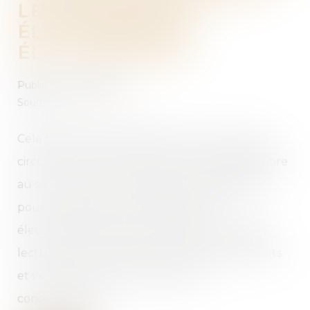
LES ÉQUIPEMENTS
ÉLECTRIQUES ET
ÉLECTRONIQUES
Publié le :
03/10/2019
Source :
www.francetvinfo.fr
Cela fait partie du projet de loi sur l'économie
circulaire. Le Sénat a donné, mardi 24 septembre
au soir, son feu vert à l'indice de "réparabilité"
pour les équipements électriques et
électroniques. Le texte, examiné en première
lecture par les sénateurs, impose aux fabricants
et vendeurs de communiquer aux
consommateurs...