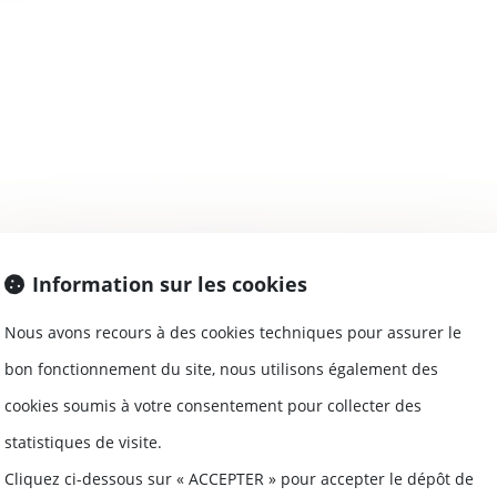
n commerciale irrégulière ne cause pas, à ell
leur
Information sur les cookies
Nous avons recours à des cookies techniques pour assurer le
cation de locaux commerciaux sans son autorisa
bon fonctionnement du site, nous utilisons également des
cookies soumis à votre consentement pour collecter des
statistiques de visite.
Cliquez ci-dessous sur « ACCEPTER » pour accepter le dépôt de