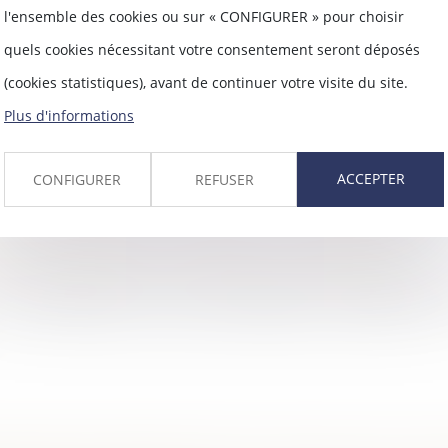
r le paiement de la prestation compensatoire 
l'ensemble des cookies ou sur « CONFIGURER » pour choisir
monial
quels cookies nécessitant votre consentement seront déposés
(cookies statistiques), avant de continuer votre visite du site.
as autoriser le débiteur de la prestation comp
Plus d'informations
ACCEPTER
CONFIGURER
REFUSER
ment modifier ou révoquer un testament ?
un testament et vous souhaitez le modifier ou