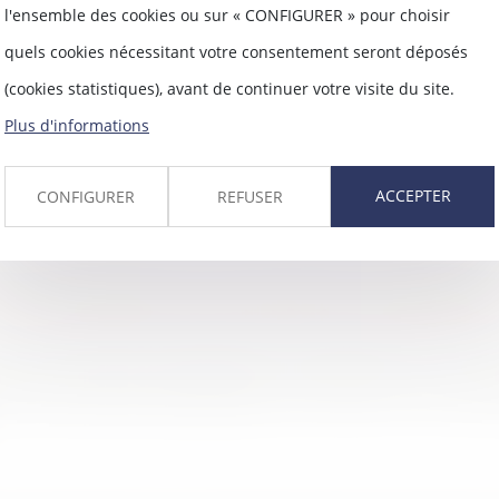
l'ensemble des cookies ou sur « CONFIGURER » pour choisir
e la participation aux acquêts
quels cookies nécessitant votre consentement seront déposés
(cookies statistiques), avant de continuer votre visite du site.
participation aux acquêts est un régime matr
Plus d'informations
ACCEPTER
CONFIGURER
REFUSER
une société de recouvrement pour pratique
sieurs plaintes adressées à la DGCCR, une soci