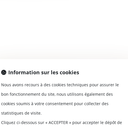
retard sur la construction peut être redevab
Information sur les cookies
roit commun des contrats
Nous avons recours à des cookies techniques pour assurer le
usait de verser les indemnités demandées pa
bon fonctionnement du site, nous utilisons également des
cookies soumis à votre consentement pour collecter des
statistiques de visite.
Cliquez ci-dessous sur « ACCEPTER » pour accepter le dépôt de