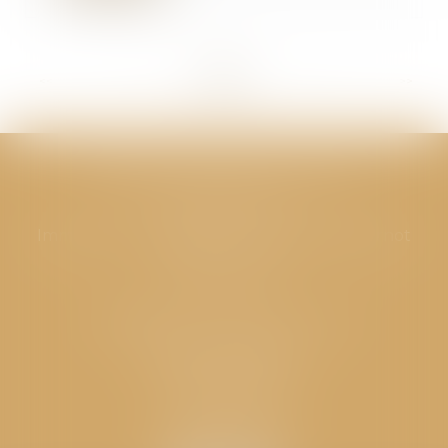
<<
<
...
37
38
39
40
41
42
43
...
>
>>
CABINET GPS AVOCATS - Valence
Cabinet principal
Immeuble “Le Valentia” 62 Avenue Sadi Carnot
26000 Valence
CABINET GPS AVOCATS - Loriol
Cabinet secondaire
Place de l'Eglise
26270 LORIOL