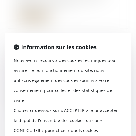
rappelé les règles...
Lire la suite
Information sur les cookies
Responsabilité du transporteur et
arrimage des marchandises
Nous avons recours à des cookies techniques pour
06/12/2024
assurer le bon fonctionnement du site, nous
La Cour de cassation a
utilisons également des cookies soumis à votre
récemment été saisie d’une
affaire portant sur le tran...
consentement pour collecter des statistiques de
Lire la suite
visite.
Cliquez ci-dessous sur « ACCEPTER » pour accepter
le dépôt de l'ensemble des cookies ou sur «
CONFIGURER » pour choisir quels cookies