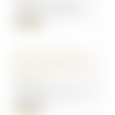
La DGCCRF recommande aux
consommateurs de bien
s’informer sur les différents...
Lire la suite
Secteur des solutions de
paiement du stationnement en
France : l’Autorité autorise le
rachat par le groupe EasyPark du
groupe Flowbird
28/11/2024
Le 30 septembre 2024, la société
EasyPark Group a notifié à
l’Autorité de la...
Lire la suite