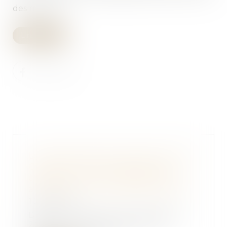
des réserves...
Lire la suite
La désuétude de l’article 30-3 du
Code civil est inopposable aux
enfants mineurs lorsque leur
ascendant n'en a pas fait l'objet
10/12/2024
Dans un arrêt du 27 novembre
2024, la Cour de cassation a