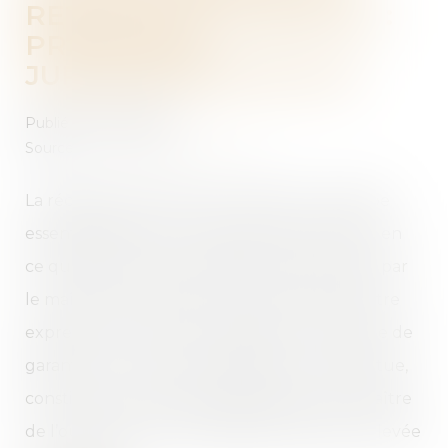
RETENUE DE GARANTIE :
PRÉCISIONS
JURISPRUDENTIELLES
Publié le :
04/12/2024
Source :
www.lemag-juridique.com
La réception des travaux constitue une étape
essentielle dans un contrat de construction, en
ce qu’elle marque l'acceptation des travaux par
le maître de l’ouvrage. À ce titre, elle peut être
expresse ou tacite, voire judiciaire. La retenue de
garantie, ou la caution solidaire qui s’y substitue,
constitue une sécurité financière pour le maître
de l’ouvrage en cas de défaillances liées à la levée