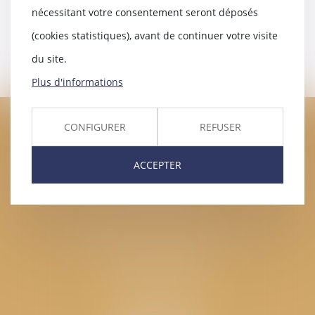
nécessitant votre consentement seront déposés
(cookies statistiques), avant de continuer votre visite
du site.
<<
<
...
318
319
320
321
322
323
324
>
>>
Plus d'informations
CABINET GPS AVOCATS - Valence
CONFIGURER
REFUSER
Cabinet principal
ACCEPTER
Immeuble “Le Valentia” 62 Avenue Sadi Carnot
26000 Valence
CABINET GPS AVOCATS - Loriol
Cabinet secondaire
Place de l'Eglise
26270 LORIOL