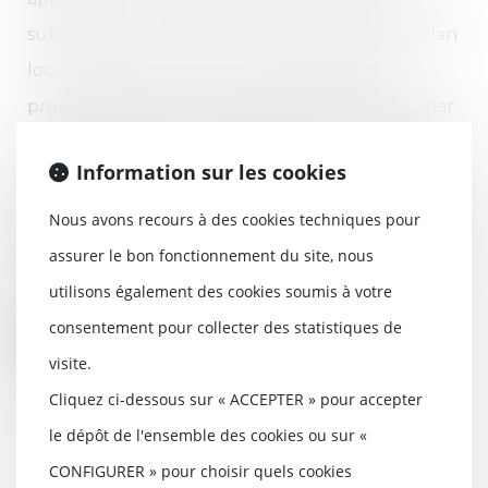
subissant un changement de classement au plan
local d’urbanisme. « Lorsque le transfert de
propriété d’une parcelle de terrain intervient par
voie de succession, c’est le décès qui constitue le
Information sur les cookies
fait générateur de l’impôt dû sur la mutation. La
valeur vénale du terrain est alors portée dans la
Nous avons recours à des cookies techniques pour
déclaration de succession. Dans le cas particulier
assurer le bon fonctionnement du site, nous
où...
utilisons également des cookies soumis à votre
consentement pour collecter des statistiques de
Lire la suite
visite.
Cliquez ci-dessous sur « ACCEPTER » pour accepter
le dépôt de l'ensemble des cookies ou sur «
CONFIGURER » pour choisir quels cookies