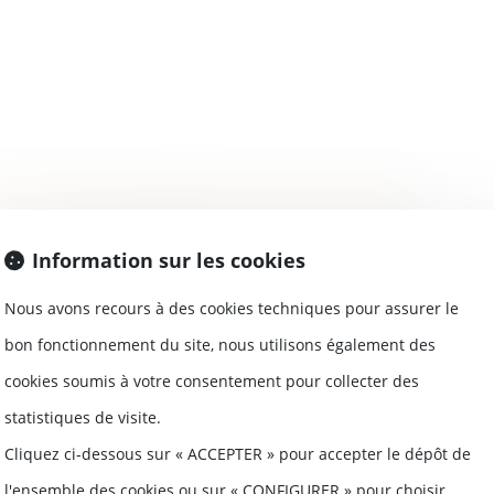
 sur la responsabilité des architectes
Information sur les cookies
e 19 mars 2020 par la troisième chambre civile
Nous avons recours à des cookies techniques pour assurer le
bon fonctionnement du site, nous utilisons également des
cookies soumis à votre consentement pour collecter des
statistiques de visite.
: quels recours pour les propriétaires ?
Cliquez ci-dessous sur « ACCEPTER » pour accepter le dépôt de
l'ensemble des cookies ou sur « CONFIGURER » pour choisir