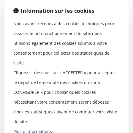
commercial
06/06/2023
Information sur les cookies
Une indivision, aux droits de
laquelle est venu un
Nous avons recours à des cookies techniques pour
groupement forestier, avai...
assurer le bon fonctionnement du site, nous
Lire la suite
utilisons également des cookies soumis à votre
consentement pour collecter des statistiques de
visite.
Cliquez ci-dessous sur « ACCEPTER » pour accepter
Terrain inconstructible du fait
d’une modification du PLU :
le dépôt de l'ensemble des cookies ou sur «
conséquence sur la vente
CONFIGURER » pour choisir quels cookies
immobilière
nécessitant votre consentement seront déposés
06/06/2023
Le respect de l'obligation de
(cookies statistiques), avant de continuer votre visite
délivrance conforme du vendeur
du site.
d'un terrain ven...
Plus d'informations