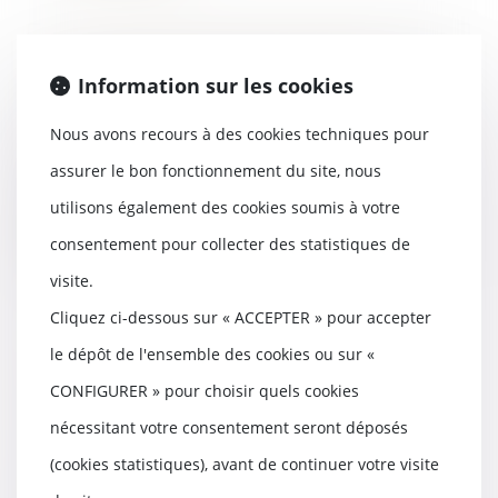
L’installation dans l'ouvrage ne
Information sur les cookies
vaut pas réception tacite
17/07/2019
Nous avons recours à des cookies techniques pour
Si l’installation est plus motivée
assurer le bon fonctionnement du site, nous
par un souci d’économie que par
une volont...
utilisons également des cookies soumis à votre
Lire la suite
consentement pour collecter des statistiques de
visite.
Cliquez ci-dessous sur « ACCEPTER » pour accepter
le dépôt de l'ensemble des cookies ou sur «
Élaboration d'une charte de
CONFIGURER » pour choisir quels cookies
protection des mineurs contre le
contenu pornographique
nécessitant votre consentement seront déposés
16/07/2019
(cookies statistiques), avant de continuer votre visite
Exclusif. Alors que le Royaume-