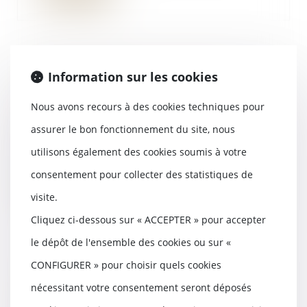
Information sur les cookies
Deux décrets et un arrêté
finalisent le dispositif de
l'allocation de soutien familial
Nous avons recours à des cookies techniques pour
31/07/2018
assurer le bon fonctionnement du site, nous
Deux décrets et un arrêté
utilisons également des cookies soumis à votre
publiés au Journal officiel du 26
juillet 2018 préc...
consentement pour collecter des statistiques de
Lire la suite
visite.
Cliquez ci-dessous sur « ACCEPTER » pour accepter
le dépôt de l'ensemble des cookies ou sur «
CONFIGURER » pour choisir quels cookies
Conséquence de la nullité d’un
nécessitant votre consentement seront déposés
bail contraire à l’interdiction du