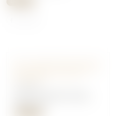
Lire la suite
Pacs : les partenaires ne peuvent
pas se léguer mutuellement tous
leurs biens dans un seul et
même acte
01/08/2018
La Cour de cassation fait une
application de l'article 968 du
code civil, qui...
Lire la suite