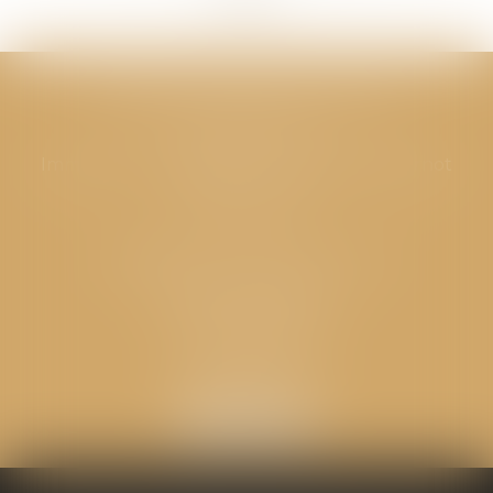
CABINET GPS AVOCATS - Valence
Cabinet principal
Immeuble “Le Valentia” 62 Avenue Sadi Carnot
26000 Valence
CABINET GPS AVOCATS - Loriol
Cabinet secondaire
Place de l'Eglise
26270 LORIOL