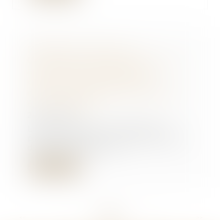
Plateforme Airbnb : La
Commission européenne et les
autorités nationales de la
consommation dénoncent
certaines pratiques qui doivent
être corrigées
26/07/2018
La Commission européenne a
publié ce lundi un communiqué
de presse faisant ét...
Lire la suite
<<
<
...
271
272
273
274
275
276
277
...
>
>>