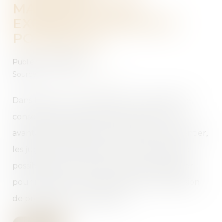
MANIFESTEMENT
EXCESSIF ET REVENUS
POTENTIELS
Publié le :
26/07/2018
Source :
www.dalloz-actualite.fr
Dans le cas où une prestation compensatoire,
consentie sous forme de rente, procure un
avantage manifestement excessif au crédirentier,
les juge du fond peuvent tenir compte de la
possible mise en location d’un bien immobilier
pour répondre à une demande de suppression
de prestation compensatoire...