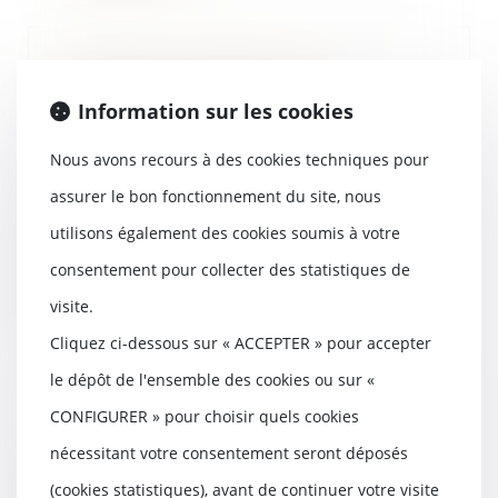
Emprunts -Crédits à la
consommation : les règles
Information sur les cookies
évoluent pour prévenir le
surendettement
Nous avons recours à des cookies techniques pour
22/09/2025
assurer le bon fonctionnement du site, nous
L’encadrement du crédit à la
consommation va connaître des
utilisons également des cookies soumis à votre
évolutions à l’aut...
consentement pour collecter des statistiques de
Lire la suite
visite.
Cliquez ci-dessous sur « ACCEPTER » pour accepter
le dépôt de l'ensemble des cookies ou sur «
CONFIGURER » pour choisir quels cookies
Petits professionnels : vous avez
14 jours pour vous rétracter en
nécessitant votre consentement seront déposés
cas de contrat conclu hors
(cookies statistiques), avant de continuer votre visite