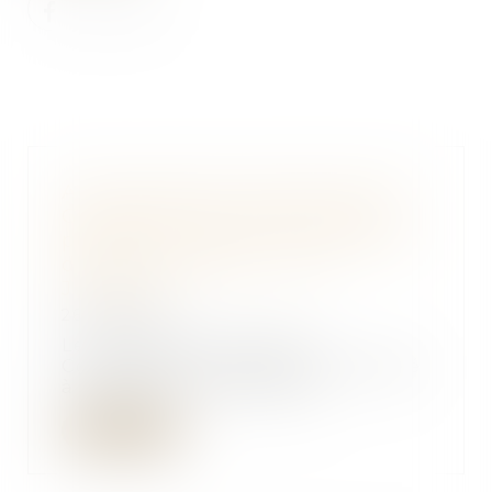
Abus de position dominante par
Google dans le domaine de la
publicité en ligne : 2,95 milliards
d'euros d'amende - Actu-
Juridique
26/09/2025
Le 5 septembre 2025, la
Commission européenne a infligé
à Google une amende d...
Lire la suite