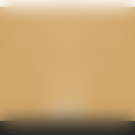
CABINET GPS AVOCATS - Valence
Cabinet principal
Immeuble “Le Valentia” 62 Avenue Sadi Carnot
26000 Valence
CABINET GPS AVOCATS - Loriol
Cabinet secondaire
Place de l'Eglise
26270 LORIOL
Accueil
Équipe
Compétences
Conseils pratiques
Honoraires