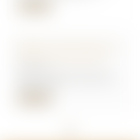
Lire la suite
Opposition entre héritiers sur les
obsèques : le juge privilégie la
volonté exprimée du défunt
19/09/2025
Selon l’article 3 de la loi du 15
novembre 1887, toute personne
capable peut...
Lire la suite
<<
<
...
7
8
9
10
11
12
13
...
>
>>