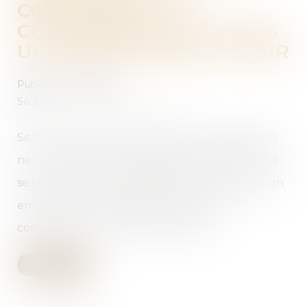
CONCUBINS : LE
CONCUBINAGE N’EST PAS
UN EMPÊCHEMENT D’AGIR
Publié le :
23/09/2025
Source :
www.lemag-juridique.com
Selon l’article 2234 du Code civil, la prescription
ne court pas ou est suspendue contre celui qui
se trouve dans l’impossibilité d’agir par suite d’un
empêchement résultant de la loi, d’une
convention ou de la force majeure...
Lire la suite