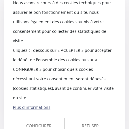
Lorsque des personnes possèdent
Nous avons recours à des cookies techniques pour
ensemble un ou plusieurs biens
du patrimoine...
assurer le bon fonctionnement du site, nous
utilisons également des cookies soumis à votre
Lire la suite
consentement pour collecter des statistiques de
visite.
Cliquez ci-dessous sur « ACCEPTER » pour accepter
Une municipalité a-t-elle le droit
le dépôt de l'ensemble des cookies ou sur «
de financer la construction d'une
CONFIGURER » pour choisir quels cookies
mosquée en Alsace-Moselle ?
06/05/2021
nécessitant votre consentement seront déposés
Le droit local et les lois
(cookies statistiques), avant de continuer votre visite
concordataires permettent-ils à
une municipalité d...
du site.
Plus d'informations
Lire la suite
CONFIGURER
REFUSER