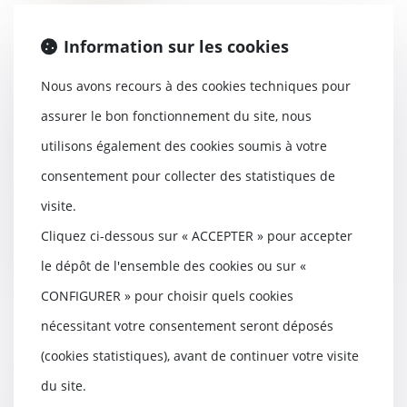
Information sur les cookies
Pour la CJUE un contrat
Nous avons recours à des cookies techniques pour
conclu au sein d’une foire
commerciale est un contrat
assurer le bon fonctionnement du site, nous
conclu hors établissement
utilisons également des cookies soumis à votre
20/02/2020
consentement pour collecter des statistiques de
La Cour de justice de l’Union
européenne vient de juger qu’un
visite.
contrat conclu...
Cliquez ci-dessous sur « ACCEPTER » pour accepter
Lire la suite
le dépôt de l'ensemble des cookies ou sur «
CONFIGURER » pour choisir quels cookies
nécessitant votre consentement seront déposés
(cookies statistiques), avant de continuer votre visite
Comment sont calculés les droits
de succession ?
du site.
19/02/2020