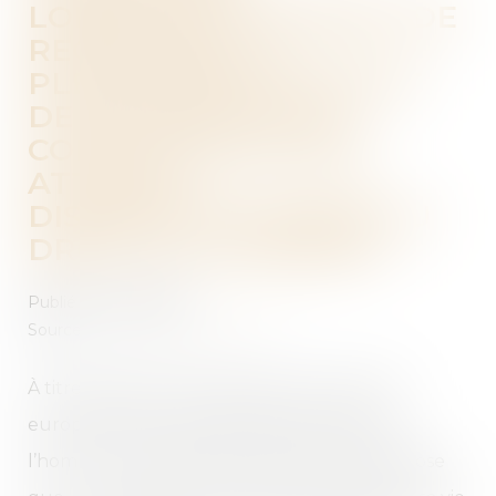
LORSQU'ELLE PERMET DE
RECOUVRER LA
PLÉNITUDE D’UN DROIT
DE PROPRIÉTÉ, NE
CONSTITUE PAS UNE
ATTEINTE
DISPROPORTIONNÉE AU
DROIT AU LOGEMENT
Publié le :
16/07/2019
Source :
www.actualitesdudroit.fr
À titre liminaire, l’article 8 de la Convention
européenne de sauvegarde des droits de
l’homme et des libertés fondamentales dispose