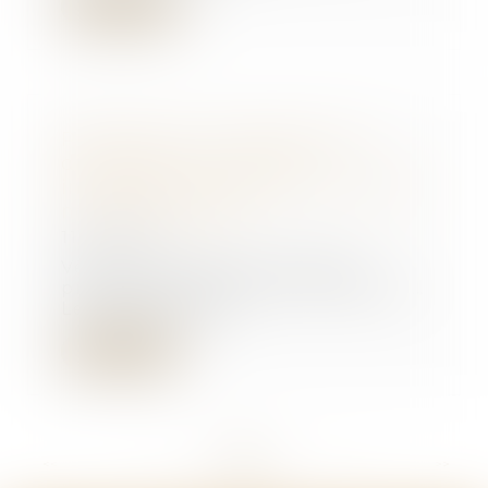
Lire la suite
Producteurs, importateurs et
distributeurs : vers une
interdiction de jeter les invendus
non alimentaires
11/07/2019
Vêtements, électroménager,
produits d’hygiène et de beauté…
Le gaspillage de...
Lire la suite
<<
<
...
235
236
237
238
239
240
241
...
>
>>