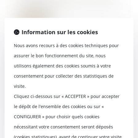
de retraités commande auprès de
la SAS Immo Co...
Lire la suite
Information sur les cookies
Nous avons recours à des cookies techniques pour
assurer le bon fonctionnement du site, nous
Quid de la réserve héréditaire
pour un Français expatrié
utilisons également des cookies soumis à votre
17/07/2019
consentement pour collecter des statistiques de
La réserve héréditaire est un des
piliers du droit successoral
visite.
français. Dans...
Cliquez ci-dessous sur « ACCEPTER » pour accepter
Lire la suite
le dépôt de l'ensemble des cookies ou sur «
CONFIGURER » pour choisir quels cookies
nécessitant votre consentement seront déposés
(cookies statistiques), avant de continuer votre visite