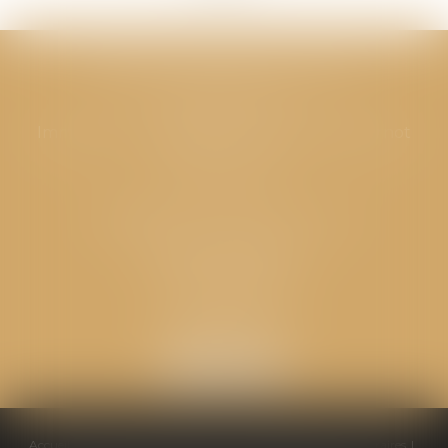
CABINET GPS AVOCATS - Valence
Cabinet principal
Immeuble “Le Valentia” 62 Avenue Sadi Carnot
26000 Valence
CABINET GPS AVOCATS - Loriol
Cabinet secondaire
Place de l'Eglise
26270 LORIOL
Accueil
Équipe
Compétences
Conseils pratiques
Honoraires