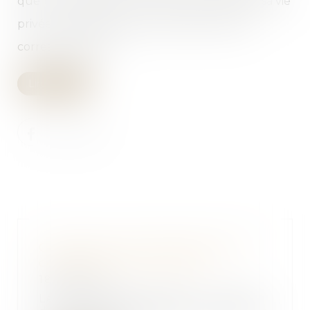
que « Toute personne a droit au respect de sa vie
privée et familiale, de son domicile et de sa
correspondance. »...
Lire la suite
Contentieux photovoltaïque et
compétence du tribunal
18/07/2019
Le 23 décembre 2015, un couple