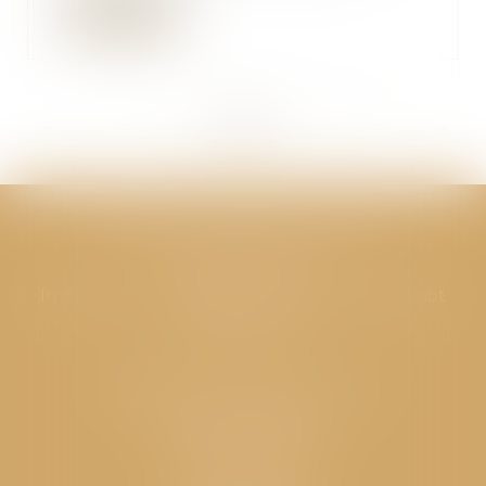
Lire la suite
<<
<
...
275
276
277
278
279
280
281
...
>
>>
CABINET GPS AVOCATS - Valence
Cabinet principal
Immeuble “Le Valentia” 62 Avenue Sadi Carnot
26000 Valence
CABINET GPS AVOCATS - Loriol
Cabinet secondaire
Place de l'Eglise