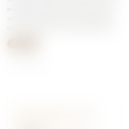
sexe. Même si ce statut n’est pas reconnu dans
un des États membres. C’est ce qu’a décidé la
Cour de Justice de l’Union européenne mardi...
Lire la suite
Divorce, séparation : quatre
décisions de jurisprudence
marquantes