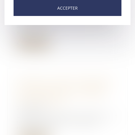
Francis Lefebvre
ACCEPTER
20/06/2018
Le droit de jouissance spéciale
attaché à un lot de copropriété
est un droit...
Lire la suite
Indivision : avance en capital sur
le partage mise à la charge de
l’un des indivisaires - Éditions
Francis Lefebvre
20/06/2018
L’avance en capital accordée à un
indivisaire dans le partage à
intervenir pe...