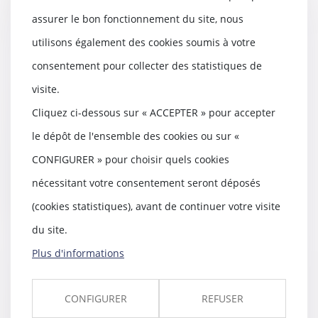
Lire la suite
assurer le bon fonctionnement du site, nous
utilisons également des cookies soumis à votre
consentement pour collecter des statistiques de
L'Union européenne doit-elle
visite.
sanctionner Android ?
Cliquez ci-dessous sur « ACCEPTER » pour accepter
22/06/2018
le dépôt de l'ensemble des cookies ou sur «
Le système d'exploitation de
Google est dans le viseur de la
CONFIGURER » pour choisir quels cookies
Commission, qui...
nécessitant votre consentement seront déposés
Lire la suite
(cookies statistiques), avant de continuer votre visite
du site.
Plus d'informations
Le droit de jouissance spéciale
d’un lot de copropriété est un
CONFIGURER
REFUSER
droit réel perpétuel - Éditions