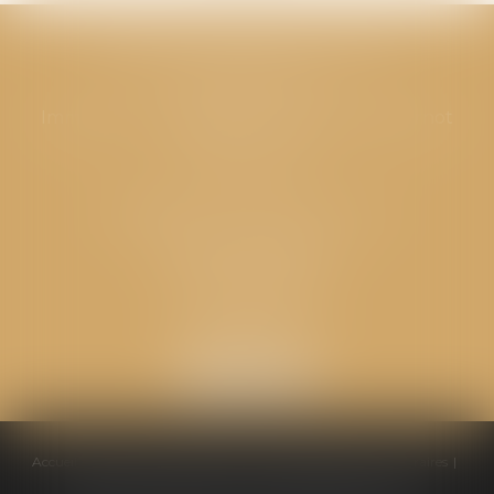
CABINET GPS AVOCATS - Valence
Cabinet principal
Immeuble “Le Valentia” 62 Avenue Sadi Carnot
26000 Valence
CABINET GPS AVOCATS - Loriol
Cabinet secondaire
Place de l'Eglise
26270 LORIOL
Accueil
Équipe
Compétences
Conseils pratiques
Honoraires