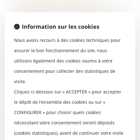
déontologie des experts-
comptables : le manquement
déontologique ne suffit pas à lui
seul
Information sur les cookies
19/06/2026
Nous avons recours à des cookies techniques pour
La Cour de cassation rappelle
que la violation d’une règle
assurer le bon fonctionnement du site, nous
déontologique ne c...
utilisons également des cookies soumis à votre
Lire la suite
consentement pour collecter des statistiques de
visite.
Cliquez ci-dessous sur « ACCEPTER » pour accepter
le dépôt de l'ensemble des cookies ou sur «
L’annulation du mariage pour
erreur sur les qualités
CONFIGURER » pour choisir quels cookies
essentielles de son épouse se
nécessitant votre consentement seront déposés
prescrit en cinq ans à compter de
la célébration du mariage
(cookies statistiques), avant de continuer votre visite
16/06/2026