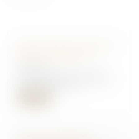
Réforme des baux commerciaux
2026 : ce qui change pour le
bailleur qui gère seul
23/06/2026
Vous détenez un ou plusieurs
locaux commerciaux que vous
gérez sans administr...
Lire la suite
Concurrence déloyale et