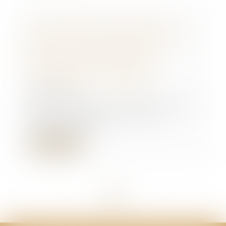
L'Autorité de la concurrence
lance une consultation publique
dans le cadre d’une étude
relative aux orientations
informelles en matière de
développement durable
12/06/2026
Dans le cadre de sa politique de «
porte ouverte », l’Autorité
encourage, dep...
Lire la suite
<<
<
...
3
4
5
6
7
8
9
...
>
>>