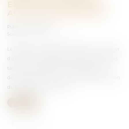
EXÉCUTION FORCÉE ET
ACTION INDEMNITAIRE
Publié le :
17/06/2026
Source :
www.lemag-juridique.com
Le locataire d’un logement indécent peut exiger
du bailleur la réalisation des travaux nécessaires
tant que le manquement à l’obligation de
délivrance perdure. En revanche, l’indemnisation
du préjudice subi en raison ...
Lire la suite