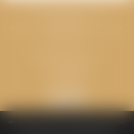
CABINET GPS AVOCATS - Valence
Cabinet principal
Immeuble “Le Valentia” 62 Avenue Sadi Carnot
26000 Valence
CABINET GPS AVOCATS - Loriol
Cabinet secondaire
Place de l'Eglise
26270 LORIOL
Accueil
Équipe
Compétences
Conseils pratiques
Honoraires
Ventes aux enchères
Actualités
Politique de cookies