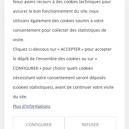
Nous avons recours à des cookies techniques pour
d’appel de Rouen et j...
assurer le bon fonctionnement du site, nous
Lire la suite
utilisons également des cookies soumis à votre
consentement pour collecter des statistiques de
visite.
Cliquez ci-dessous sur « ACCEPTER » pour accepter
Grande distribution : enquêtes de
l'Autorité de la concurrence - Les
le dépôt de l'ensemble des cookies ou sur «
Echos
CONFIGURER » pour choisir quels cookies
19/07/2018
La multiplication des annonces
nécessitant votre consentement seront déposés
de rapprochement entre
(cookies statistiques), avant de continuer votre visite
enseignes françaises et...
du site.
Lire la suite
Plus d'informations
CONFIGURER
REFUSER