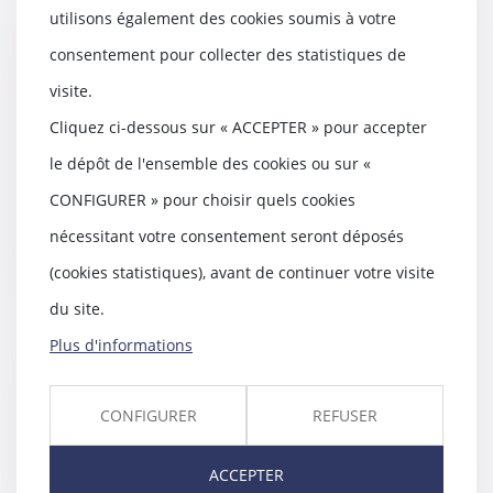
utilisons également des cookies soumis à votre
Famille : comment protéger son
consentement pour collecter des statistiques de
nouveau conjoint sans léser ses
visite.
enfants
13/02/2018
Cliquez ci-dessous sur « ACCEPTER » pour accepter
L’Insee recense aujourd’hui en
le dépôt de l'ensemble des cookies ou sur «
France 1,5 million d’enfants de
moins de 18 an...
CONFIGURER » pour choisir quels cookies
nécessitant votre consentement seront déposés
Lire la suite
(cookies statistiques), avant de continuer votre visite
du site.
Plus d'informations
Divorce par consentement
mutuel – retours d’expérience :
CONFIGURER
REFUSER
résultats de l’enquête | Conseil
national des barreaux
12/02/2018
ACCEPTER