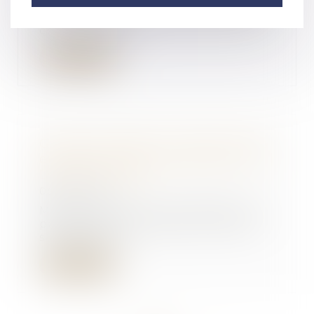
Un an après la mise en place du
nouveau dispositif de divorce par
consentemen...
Lire la suite
Garde principale ou alternée des
enfants, quelles conséquences ? |
Dossier Familial
09/02/2018
Mariés, pacsés ou concubins, les
parents qui se séparent doivent
s’entendre s...
Lire la suite