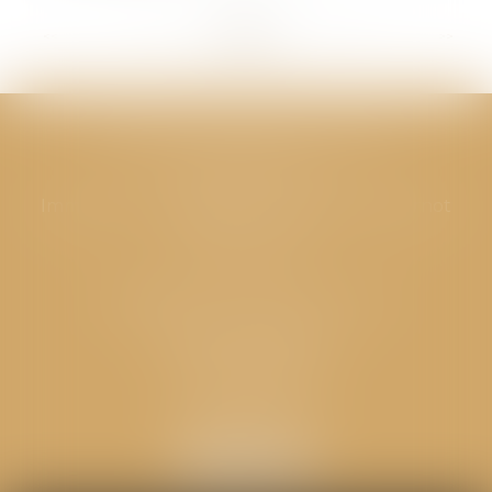
<<
<
...
288
289
290
291
292
293
294
...
>
>>
CABINET GPS AVOCATS - Valence
Cabinet principal
Immeuble “Le Valentia” 62 Avenue Sadi Carnot
26000 Valence
CABINET GPS AVOCATS - Loriol
Cabinet secondaire
Place de l'Eglise
26270 LORIOL