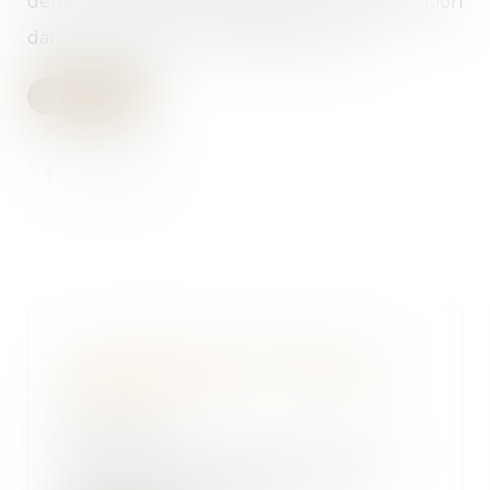
dernier. C'est ce que rappelle la Cour de cassation
dans une décision du 7 décembre 2017...
Lire la suite
L'organisation provisoire du
divorce peut durer - 11/02/2018 -
ladepeche.fr
15/02/2018
Les mesures provisoires lors du
divorce peuvent durer des