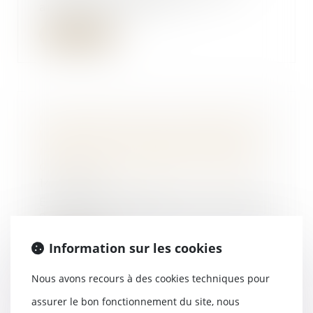
années, et parmi el...
Lire la suite
La restitution par le créancier de
l'écart entre la valeur du bien
restitué et la créance du vendeur
doit être prévue par le contrat
14/02/2018
En cas de résiliation d’un contrat
de vente immobilier assorti d’une
clause d...
Information sur les cookies
Lire la suite
Nous avons recours à des cookies techniques pour
assurer le bon fonctionnement du site, nous