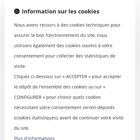
Retrait de l'autorité parentale :
demande et effets
Information sur les cookies
27/10/2021
Procédure grave, le retrait de
Nous avons recours à des cookies techniques pour
l’autorité parentale s’exerce
assurer le bon fonctionnement du site, nous
lorsque l’intérê...
utilisons également des cookies soumis à votre
Lire la suite
consentement pour collecter des statistiques de
visite.
Cliquez ci-dessous sur « ACCEPTER » pour accepter
Bail commercial : droit de
le dépôt de l'ensemble des cookies ou sur «
préférence et honoraires
CONFIGURER » pour choisir quels cookies
d’agence
nécessitant votre consentement seront déposés
26/10/2021
Le droit de préférence n’interdit
(cookies statistiques), avant de continuer votre visite
pas au propriétaire de mettre en
du site.
vente son...
Plus d'informations