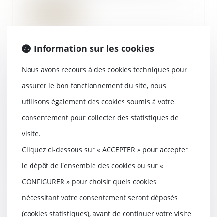
Lire la suite
Information sur les cookies
Nous avons recours à des cookies techniques pour
Une canalisation publique peut
être imposée au propriétaire du
assurer le bon fonctionnement du site, nous
terrain - Le Particulier
utilisons également des cookies soumis à votre
30/03/2017
consentement pour collecter des statistiques de
Implanter une canalisation
publique sur un terrain privé
visite.
nécessite en princip...
Cliquez ci-dessous sur « ACCEPTER » pour accepter
Lire la suite
le dépôt de l'ensemble des cookies ou sur «
CONFIGURER » pour choisir quels cookies
nécessitant votre consentement seront déposés
(cookies statistiques), avant de continuer votre visite