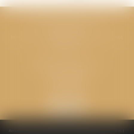
CABINET GPS AVOCATS - Valence
Cabinet principal
Immeuble “Le Valentia” 62 Avenue Sadi Carnot
26000 Valence
CABINET GPS AVOCATS - Loriol
Cabinet secondaire
Place de l'Eglise
26270 LORIOL
Accueil
Équipe
Compétences
Conseils pratiques
Honoraires