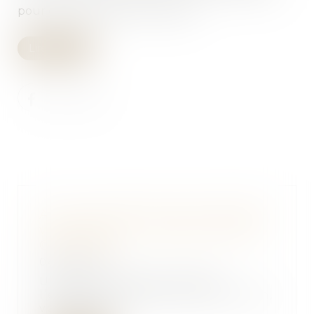
pour être proposés à la location...
Lire la suite
Avez-vous besoin de reconnaître
votre enfant ? | Dossier Familial
© FamVeld
04/04/2017
Une fois la filiation établie,
l’enfant pourra porter votre nom,
vous aurez...