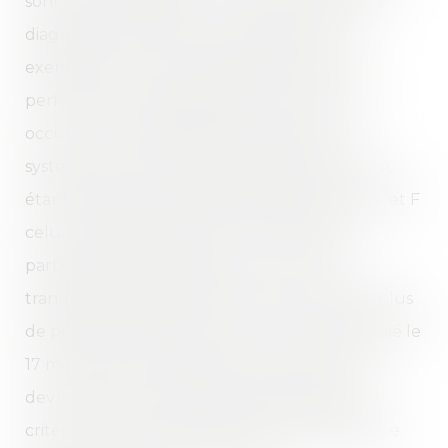
sont tenus d’effectuer un certain nombre de
diagnostics techniques en indiquant, par
exemple, aux futurs locataires le niveau de
performance énergétique du bien qu’il va
occuper. Une information illustrée par un
système de notation allant de la lettre A à F, A
étant le signe d’un habitat parfaitement isolé et F
celui d’un appartement ou d’une maison
particulièrement énergivore. La loi sur la
transition énergétique vient encore donner plus
de poids à cette notion. Selon un décret publié le
17 mars 2017, les logements mis en location
devront dès le 1er janvier 2018, respecter un
critère minimum de performance énergétique