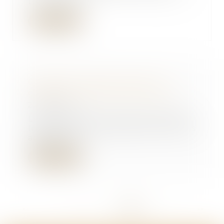
titre expéri...
Lire la suite
Quand la locataire reçoit un
congé pour vente | SOS conso
27/03/2017
Le 15 mai 2007, Corinne X devient
locataire d’un appartement niçois
appartena...
Lire la suite
<<
<
...
318
319
320
321
322
323
324
>
>>