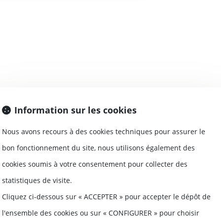
Information sur les cookies
e foi au sens de l’article 555 du code civil
Nous avons recours à des cookies techniques pour assurer le
ens de l’article 555 du code civil s’entend par
bon fonctionnement du site, nous utilisons également des
cookies soumis à votre consentement pour collecter des
statistiques de visite.
Cliquez ci-dessous sur « ACCEPTER » pour accepter le dépôt de
l'ensemble des cookies ou sur « CONFIGURER » pour choisir
mitée pour la pension alimentaire versée à un