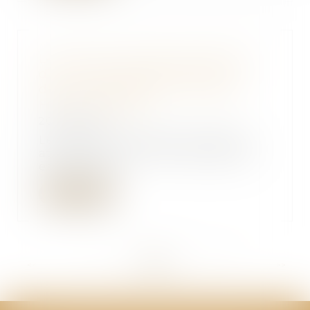
Le droit de jouissance spéciale
d’un lot de copropriété est un
droit réel perpétuel - Éditions
Francis Lefebvre
20/06/2018
Le droit de jouissance spéciale
attaché à un lot de copropriété
est un droit...
Lire la suite
<<
<
...
275
276
277
278
279
280
281
...
>
>>