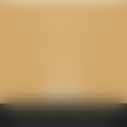
CABINET GPS AVOCATS - Valence
Cabinet principal
Immeuble “Le Valentia” 62 Avenue Sadi Carnot
26000 Valence
CABINET GPS AVOCATS - Loriol
Cabinet secondaire
Place de l'Eglise
26270 LORIOL
Accueil
Équipe
Compétences
Conseils pratiques
Honoraires
Ventes aux enchères
Actualités
Politique de cookies