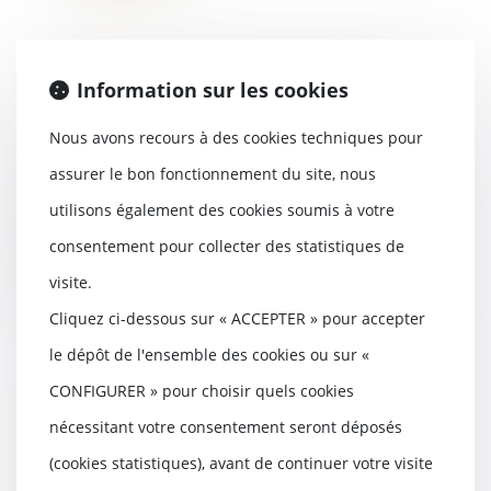
Divorce, séparation : quatre
Information sur les cookies
décisions de jurisprudence
marquantes
Nous avons recours à des cookies techniques pour
27/06/2018
assurer le bon fonctionnement du site, nous
Le Revenu a sélectionné pour
vous des décisions de la Cour de
utilisons également des cookies soumis à votre
cassation, la j...
consentement pour collecter des statistiques de
Lire la suite
visite.
Cliquez ci-dessous sur « ACCEPTER » pour accepter
le dépôt de l'ensemble des cookies ou sur «
CONFIGURER » pour choisir quels cookies
Succession : champ d'application
nécessitant votre consentement seront déposés
de la déductibilité des
indemnités versées au défunt en
(cookies statistiques), avant de continuer votre visite
réparation de dommages