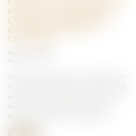
CAPITAL SUR LE PARTAGE
MISE À LA CHARGE DE
L’UN DES INDIVISAIRES -
ÉDITIONS FRANCIS
LEFEBVRE
Publié le :
20/06/2018
Source :
www.efl.fr
L’avance en capital accordée à un indivisaire dans
le partage à intervenir peut être mise à la charge
personnelle du coïndivisaire lorsque celui-ci est,
depuis de nombreuses années, redevable
d’importantes sommes envers l’indivision...
Lire la suite