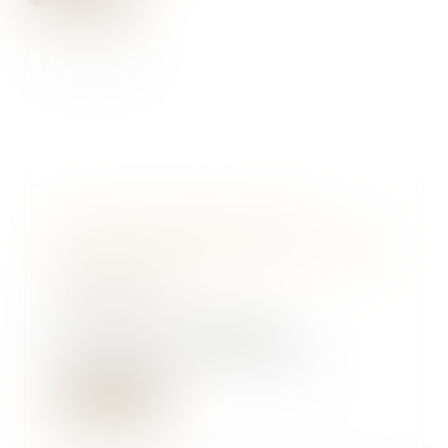
Un bail signé à plusieurs
locataires ne peut être résilié par
une personne
27/06/2018
Si plusieurs personnes
souscrivent ensemble et
solidairement un bail, il est...
Lire la suite