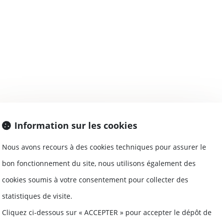
uoi et comment refuser une succession ?
Information sur les cookies
e se refuse pas ? Bien sûr que si ! Et vous av
Nous avons recours à des cookies techniques pour assurer le
bon fonctionnement du site, nous utilisons également des
cookies soumis à votre consentement pour collecter des
statistiques de visite.
Cliquez ci-dessous sur « ACCEPTER » pour accepter le dépôt de
vice de construction doit être distingué du dé