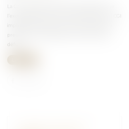
La Cour d’appel de Paris vient de rappeler que
l’exonération prévue par l’article 796-0 ter du CGI
impliquait que le frère ou la sœur rapporte la
preuve d’une domiciliation commune avec le
défunt...
Lire la suite
« Attention au retour de