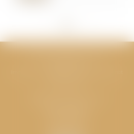
<<
<
...
273
274
275
276
277
278
279
...
>
>>
CABINET GPS AVOCATS - Valence
Cabinet principal
Immeuble “Le Valentia” 62 Avenue Sadi Carnot
26000 Valence
CABINET GPS AVOCATS - Loriol
Cabinet secondaire
Place de l'Eglise
26270 LORIOL