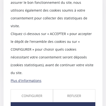
assurer le bon fonctionnement du site, nous
Lire la suite
utilisons également des cookies soumis à votre
consentement pour collecter des statistiques de
visite.
Refus de payer la pension
Cliquez ci-dessous sur « ACCEPTER » pour accepter
alimentaire : peu de raisons sont
le dépôt de l'ensemble des cookies ou sur «
valables pour le juge
11/07/2018
CONFIGURER » pour choisir quels cookies
En cas de non-paiement de la
nécessitant votre consentement seront déposés
pension alimentaire, il est très
difficile de tr...
(cookies statistiques), avant de continuer votre visite
du site.
Lire la suite
Plus d'informations
CONFIGURER
REFUSER
Les clauses "abusives" des