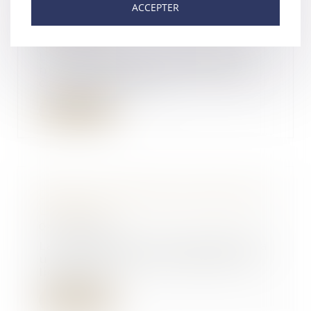
contrats d'Airbnb et d'Abritel
ACCEPTER
épinglées
05/07/2018
L’UFC-Que Choisir demande à
huit plateformes de l’économie
collaborative de s...
Lire la suite
Décès : les droits de succession |
Le Revenu
04/07/2018
La transmission d'un patrimoine a
un coût fiscal qui varie selon le
lien de p...
Lire la suite