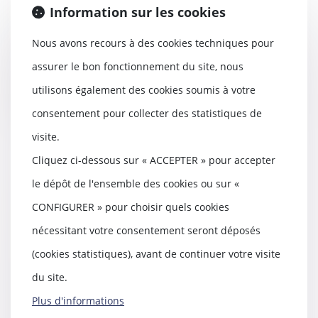
Éditions Francis Lefebvre
Information sur les cookies
23/12/2017
Nous avons recours à des cookies techniques pour
La présence d’une convention de
gestation pour autrui (GPA) ne
assurer le bon fonctionnement du site, nous
fait pas obsta...
utilisons également des cookies soumis à votre
Lire la suite
consentement pour collecter des statistiques de
visite.
Cliquez ci-dessous sur « ACCEPTER » pour accepter
le dépôt de l'ensemble des cookies ou sur «
Droit au bail et pas-de-porte :
deux notions bien différentes des
CONFIGURER » pour choisir quels cookies
baux commerciaux - Capital.fr
nécessitant votre consentement seront déposés
22/12/2017
Si vous louez un local pour votre
(cookies statistiques), avant de continuer votre visite
entreprise, vous devez prendre
du site.
en compte le...
Plus d'informations
Lire la suite