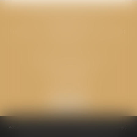
CABINET GPS AVOCATS - Valence
Cabinet principal
Immeuble “Le Valentia” 62 Avenue Sadi Carnot
26000 Valence
CABINET GPS AVOCATS - Loriol
Cabinet secondaire
Place de l'Eglise
26270 LORIOL
Accueil
Équipe
Compétences
Conseils pratiques
Honoraires