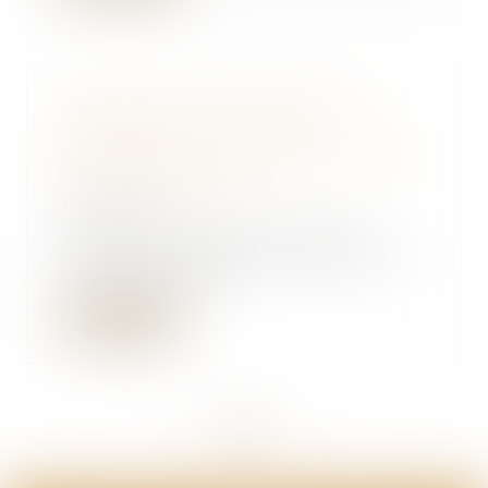
Producteurs, importateurs et
distributeurs : vers une
interdiction de jeter les invendus
non alimentaires
11/07/2019
Vêtements, électroménager,
produits d’hygiène et de beauté…
Le gaspillage de...
Lire la suite
<<
<
...
235
236
237
238
239
240
241
...
>
>>