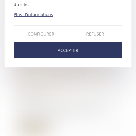
Uni a décidé de reporter son
du site.
contrôle d’accès...
Plus d'informations
Lire la suite
CONFIGURER
REFUSER
ACCEPTER
Une mesure d’expulsion
lorsqu'elle permet de recouvrer
la plénitude d’un droit de
propriété, ne constitue pas une
atteinte disproportionnée au
droit au logement
16/07/2019
À titre liminaire, l’article 8 de la
Convention européenne de
sauvegarde des...
Lire la suite