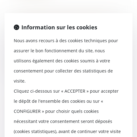
L’installation dans l'ouvrage ne
Information sur les cookies
vaut pas réception tacite
17/07/2019
Nous avons recours à des cookies techniques pour
Si l’installation est plus motivée
par un souci d’économie que par
assurer le bon fonctionnement du site, nous
une volont...
utilisons également des cookies soumis à votre
Lire la suite
consentement pour collecter des statistiques de
visite.
Cliquez ci-dessous sur « ACCEPTER » pour accepter
le dépôt de l'ensemble des cookies ou sur «
Élaboration d'une charte de
protection des mineurs contre le
CONFIGURER » pour choisir quels cookies
contenu pornographique
nécessitant votre consentement seront déposés
16/07/2019
(cookies statistiques), avant de continuer votre visite
Exclusif. Alors que le Royaume-