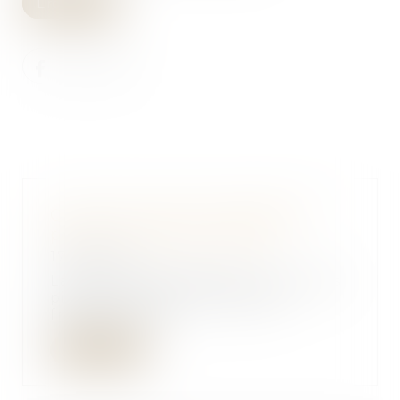
Lire la suite
Quid de la réserve héréditaire
pour un Français expatrié
17/07/2019
La réserve héréditaire est un des
piliers du droit successoral
français. Dans...
Lire la suite