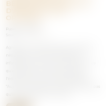
BÉNÉFICIER D'UN DROIT
D'ACCÈS À LEURS
ORIGINES?
Publié le :
10/07/2019
Source :
www.francetvinfo.fr
Agnès Buzyn souhaite permettre aux enfants
nés grâce à un donneur d'accéder à des
informations sur celui-ci à leur majorité. C'est ce
qu'elle dit dans une interview parue dans
l'édition du 23 juin du Journal du dimanche.
"Aujourd'hui, de nombreux enfants ne savent pas
qu'ils sont nés grâce à un donneur...