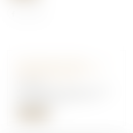
Synthèse des dernières
jurisprudences en matière de
droit des successions
11/04/2019
Pas de rapport des dons et legs
au bénéfice des enfants du
successible. – La...
Lire la suite