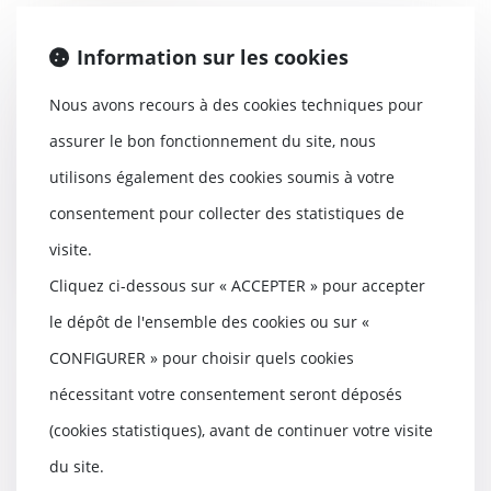
Information sur les cookies
Mineurs travailleurs : quels
contrôles concernant
Nous avons recours à des cookies techniques pour
l'application du droit du travail?
10/04/2019
assurer le bon fonctionnement du site, nous
Le décret n°2019-253 du 27 mars
utilisons également des cookies soumis à votre
2019 publié au JO du 30 mars*
prévoit les con...
consentement pour collecter des statistiques de
visite.
Lire la suite
Cliquez ci-dessous sur « ACCEPTER » pour accepter
le dépôt de l'ensemble des cookies ou sur «
CONFIGURER » pour choisir quels cookies
Prise de possession de
nécessitant votre consentement seront déposés
l'immeuble anticipée : le maître
(cookies statistiques), avant de continuer votre visite
d'ouvrage ne peut pas prétendre
à des pénalités de retard
du site.
10/04/2019