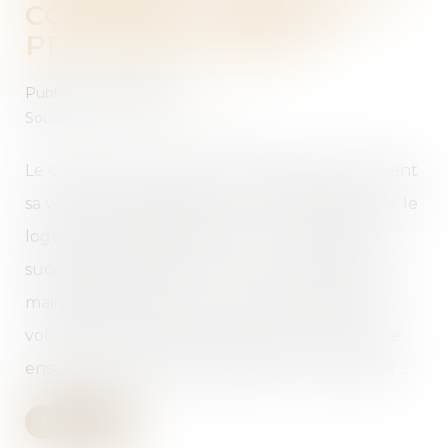
CONJOINT SURVIVANT
PEUT ÊTRE TACITE
Publié le :
03/04/2019
Source :
www.dalloz-actualite.fr
Le conjoint survivant peut manifester tacitement
sa volonté de bénéficier de son droit viager sur le
logement qui dépend en tout ou partie de la
succession du défunt. Tel est le cas lorsqu’il se
maintient dans les lieux, tout en exprimant sa
volonté de conserver le logement, et confirme
ensuite son souhait d’invoquer son droit viager...
Lire la suite