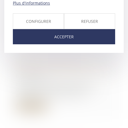
Plus d'informations
Les maîtres de l'ouvrage qui ont
pris possession de l'immeuble
contre le gré...
CONFIGURER
REFUSER
Lire la suite
ACCEPTER
Demande subsidiaire en
annulation d'assemblée générale
09/04/2019
Un copropriétaire ne peut
demander l’annulation d’une
assemblée générale dès...
Lire la suite