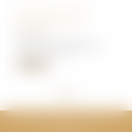
La répression des fraudes
sanctionne le groupe
Intermarché
05/04/2019
Intermarché a proposé l’an
dernier des ristournes jusqu’à
-70% sur le Nutella...
Lire la suite
<<
<
...
245
246
247
248
249
250
251
...
>
>>
CABINET GPS AVOCATS - Valence
Cabinet principal