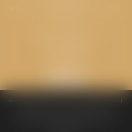
Immeuble “Le Valentia” 62 Avenue Sadi Carnot
26000 Valence
CABINET GPS AVOCATS - Loriol
Cabinet secondaire
Place de l'Eglise
26270 LORIOL
Accueil
Équipe
Compétences
Conseils pratiques
Honoraires
Ventes aux enchères
Actualités
Politique de cookies
Politique de confidentialité
Mentions légales
Plan du site
Liens utiles
Articles