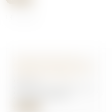
La pompe à chaleur ayant
nécessité des travaux modestes
n’est pas un ouvrage au sens de
l’article 1792 du Code civil !
05/09/2025
Depuis quelques années, la Cour
de cassation a opéré un
revirement important...
Lire la suite