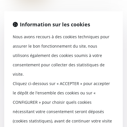
Information sur les cookies
Succession : pourquoi les
héritiers d'un compte-titres
Nous avons recours à des cookies techniques pour
paient-ils plus cher ?
assurer le bon fonctionnement du site, nous
04/09/2025
utilisons également des cookies soumis à votre
Madame et Monsieur X n'en
revenaient pas. À la mort de leur
consentement pour collecter des statistiques de
mère, ils découvr...
visite.
Lire la suite
Cliquez ci-dessous sur « ACCEPTER » pour accepter
le dépôt de l'ensemble des cookies ou sur «
CONFIGURER » pour choisir quels cookies
nécessitant votre consentement seront déposés
Encadrement des loyers des
baux d’habitation : prolongation
(cookies statistiques), avant de continuer votre visite
du dispositif jusqu’en 2026