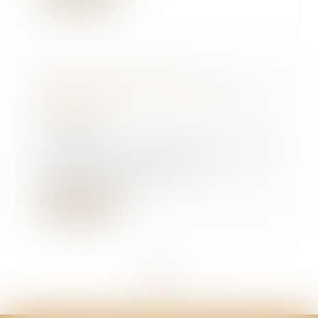
Publication du décret
d'application de la loi habitat
dégradé
27/08/2025
Le décret n° 2025-814 du 12 août
2025 relatif au diagnostic
structurel des bâ...
Lire la suite
<<
<
...
9
10
11
12
13
14
15
...
>
>>