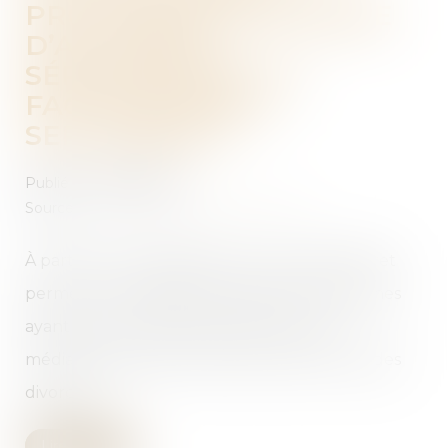
PROCÉDURE QUI RISQUE
D’ALOURDIR
SÉRIEUSEMENT LA
FACTURE DÉBUT
SEPTEMBRE ?
Publié le :
08/09/2025
Source :
www.larepubliquedespyrenees.fr
À partir du 1er septembre, un nouveau décret
permet aux magistrats de diriger les personnes
ayant recours à la justice civile vers une
médiation payante, notamment dans le cas des
divorces...
Lire la suite