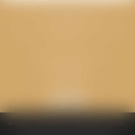
CABINET GPS AVOCATS - Valence
Cabinet principal
Immeuble “Le Valentia” 62 Avenue Sadi Carnot
26000 Valence
CABINET GPS AVOCATS - Loriol
Cabinet secondaire
Place de l'Eglise
26270 LORIOL
Accueil
Équipe
Compétences
Conseils pratiques
Honoraires
Ventes aux enchères
Actualités
Politique de cookies