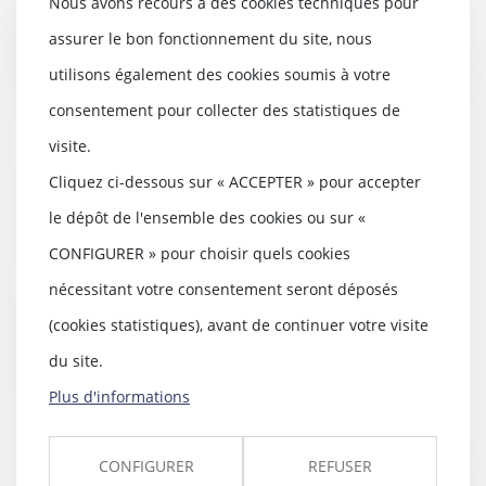
Nous avons recours à des cookies techniques pour
clause d...
assurer le bon fonctionnement du site, nous
Lire la suite
utilisons également des cookies soumis à votre
consentement pour collecter des statistiques de
visite.
Famille : comment protéger son
Cliquez ci-dessous sur « ACCEPTER » pour accepter
nouveau conjoint sans léser ses
le dépôt de l'ensemble des cookies ou sur «
enfants
CONFIGURER » pour choisir quels cookies
13/02/2018
L’Insee recense aujourd’hui en
nécessitant votre consentement seront déposés
France 1,5 million d’enfants de
(cookies statistiques), avant de continuer votre visite
moins de 18 an...
du site.
Lire la suite
Plus d'informations
CONFIGURER
REFUSER