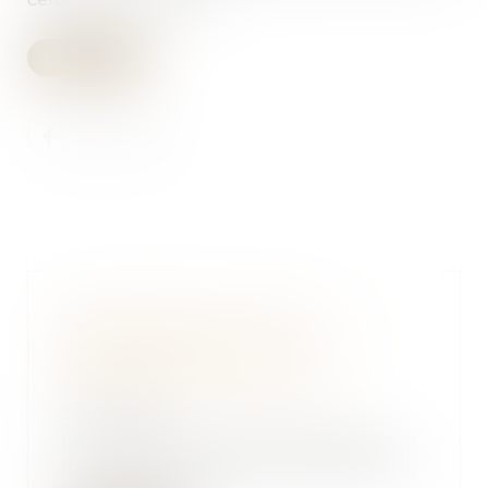
Lire la suite
Copropriétés à conseil
d’administration : bonne ou
mauvaise nouvelle ?,
Actualité/Actu Immobilier
27/03/2018
Le projet de loi Elan (Evolution
du logement, de l’aménagement
et du numériqu...