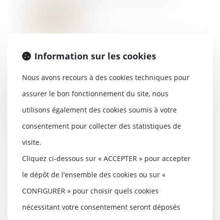
Lire la suite
Information sur les cookies
Nous avons recours à des cookies techniques pour
Accepter ou refuser un héritage :
comment faire son choix -
assurer le bon fonctionnement du site, nous
Capital.fr
utilisons également des cookies soumis à votre
21/03/2018
Sauf exception, les héritiers ont
consentement pour collecter des statistiques de
un délai de quatre mois après le
visite.
décès pour...
Cliquez ci-dessous sur « ACCEPTER » pour accepter
Lire la suite
le dépôt de l'ensemble des cookies ou sur «
CONFIGURER » pour choisir quels cookies
nécessitant votre consentement seront déposés