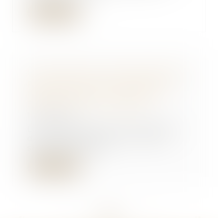
Lire la suite
La location de courte durée peut
porter atteinte à la destination
résidentielle de l’immeuble -
Éditions Francis Lefebvre
14/03/2018
La rotation de courtes périodes
de location dans des « hôtels
studios meublés...
Lire la suite
<<
<
...
284
285
286
287
288
289
290
...
>
>>