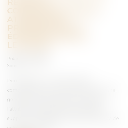
RETRAITE
COMPLÉMENTAIRE ET
ATTRIBUTION
PRÉFÉRENTIELLE -
ÉDITIONS FRANCIS
LEFEBVRE
Publié le :
21/03/2018
Source :
www.efl.fr
Deux rappels : un contrat de retraite
complémentaire est un bien propre par nature,
générateur de récompense le cas échéant ;
l’attribution préférentielle d’un logement
suppose qu’il s’agisse de la résidence effective de
celui qui s’en prévaut...