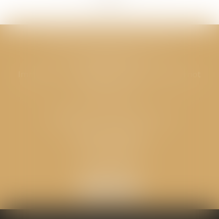
CABINET GPS AVOCATS - Valence
Cabinet principal
Immeuble “Le Valentia” 62 Avenue Sadi Carnot
26000 Valence
CABINET GPS AVOCATS - Loriol
Cabinet secondaire
Place de l'Eglise
26270 LORIOL