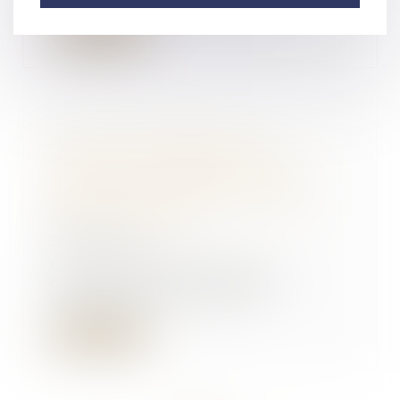
Lire la suite
Prouver l’indépendance
financière de l’enfant majeur
incombe au débiteur de la
pension alimentaire - Éditions
Francis Lefebvre
30/05/2018
C'est au débiteur d’une
contribution à l’entretien et
l’éducation de ses enfa...
Lire la suite