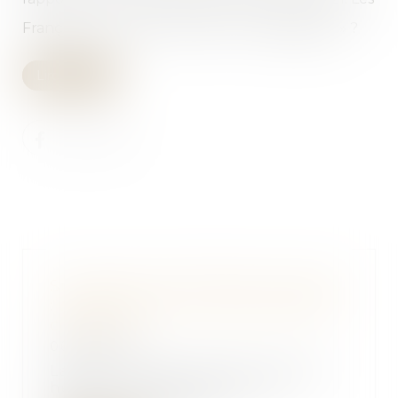
Français vont-ils se convertir au « doggy bag » ?
Lire la suite
Succession entre frères et soeurs
: appréciation de la domiciliation
commune
06/06/2018
La part successorale de chaque
héritier, frère ou sœur du