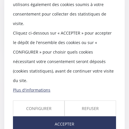
bail de courte durée - Les Echos
utilisons également des cookies soumis à votre
05/06/2018
consentement pour collecter des statistiques de
Le « bail mobilité », qui doit durer
visite.
entre un et dix mois, est réservé
aux pe...
Cliquez ci-dessous sur « ACCEPTER » pour accepter
Lire la suite
le dépôt de l'ensemble des cookies ou sur «
CONFIGURER » pour choisir quels cookies
nécessitant votre consentement seront déposés
(cookies statistiques), avant de continuer votre visite
Sort des bénéfices et dividendes
du site.
perçus après le divorce et
provenant de parts sociales
Plus d'informations
communes - Éditions Francis
Lefebvre
CONFIGURER
REFUSER
30/05/2018
Les bénéfices et dividendes
provenant de parts sociales
ACCEPTER
acquises durant le ma...