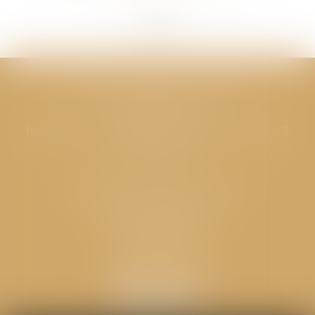
<<
<
...
277
278
279
280
281
282
283
...
>
>>
CABINET GPS AVOCATS - Valence
Cabinet principal
Immeuble “Le Valentia” 62 Avenue Sadi Carnot
26000 Valence
CABINET GPS AVOCATS - Loriol
Cabinet secondaire
Place de l'Eglise
26270 LORIOL