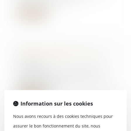
défunt, célibataire...
Lire la suite
Mariage : quelles sont les
contraintes légales ? - Capital.fr
06/06/2018
Le mariage est un régime où
engagement moral et solidarité
financière sont re...
Lire la suite
Information sur les cookies
Nous avons recours à des cookies techniques pour
assurer le bon fonctionnement du site, nous
Logement : les députés votent le