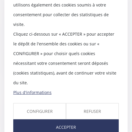
utilisons également des cookies soumis à votre
Premières décisions de la Cour
consentement pour collecter des statistiques de
de réexamen : la GPA et l’intérêt
visite.
des enfants – Gazette du Palais
20/02/2018
Cliquez ci-dessous sur « ACCEPTER » pour accepter
Un couple de Français a eu
le dépôt de l'ensemble des cookies ou sur «
recours, aux États-Unis, à une
convention de gesta...
CONFIGURER » pour choisir quels cookies
nécessitant votre consentement seront déposés
Lire la suite
(cookies statistiques), avant de continuer votre visite
du site.
Plus d'informations
L'organisation provisoire du
divorce peut durer - 11/02/2018 -
CONFIGURER
REFUSER
ladepeche.fr
15/02/2018
Les mesures provisoires lors du
ACCEPTER