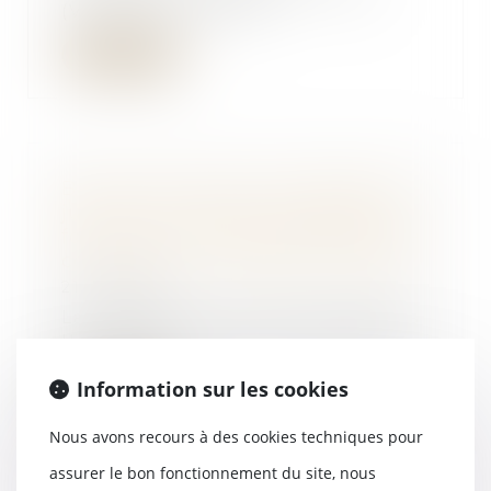
(Var), est construit...
Lire la suite
Bail commercial et compétence
judiciaire : l’éventuel rapport de
force ne relève pas du droit de la
concurrence - Gazette du Palais
21/02/2018
La locataire d’un local situé dans
un centre commercial assigne la
propriétai...
Information sur les cookies
Lire la suite
Nous avons recours à des cookies techniques pour
assurer le bon fonctionnement du site, nous