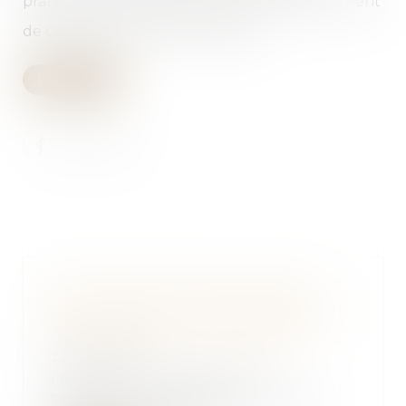
pratiques des entreprises du BTP se rapprochent
de celles observées en moyenne...
Lire la suite
Copropriété : quelle majorité
pour remplacer la moquette par
du carrelage ? | SOS conso
22/02/2018
Lorsque la résidence Les
terrasses de Tassigny, à Fréjus