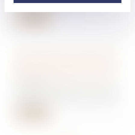
divorce peuvent durer des
années, et parmi el...
Lire la suite
La restitution par le créancier de
l'écart entre la valeur du bien
restitué et la créance du vendeur
doit être prévue par le contrat
14/02/2018
En cas de résiliation d’un contrat
de vente immobilier assorti d’une
clause d...
Lire la suite