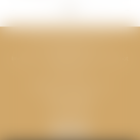
<<
<
...
287
288
289
290
291
292
293
...
>
>>
CABINET GPS AVOCATS - Valence
Cabinet principal
Immeuble “Le Valentia” 62 Avenue Sadi Carnot
26000 Valence
CABINET GPS AVOCATS - Loriol
Cabinet secondaire
Place de l'Eglise
26270 LORIOL