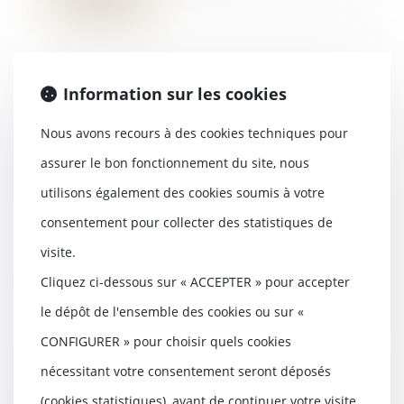
Information sur les cookies
Assurance construction : pas de
retour en arrière après
Nous avons recours à des cookies techniques pour
acceptation de garantie
assurer le bon fonctionnement du site, nous
18/04/2025
utilisons également des cookies soumis à votre
En matière d’assurance, il est
fréquent, lors de la survenance
consentement pour collecter des statistiques de
d’un dommage q...
visite.
Lire la suite
Cliquez ci-dessous sur « ACCEPTER » pour accepter
le dépôt de l'ensemble des cookies ou sur «
CONFIGURER » pour choisir quels cookies
nécessitant votre consentement seront déposés
Rupture brutale des relations
commerciales établies :
(cookies statistiques), avant de continuer votre visite