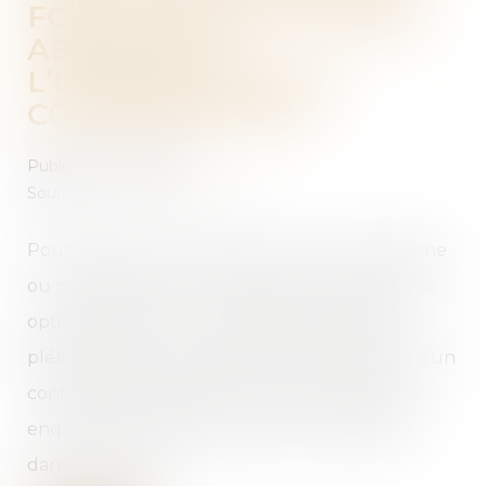
FOCUS SUR LES CLAUSES
ABUSIVES ET
L’INFORMATION DU
CONSOMMATEUR
Publié le :
22/04/2025
Source :
www.economie.gouv.fr
Pour acquérir une voiture neuve, un téléphone
ou même de l’électroménager, la location avec
option d’achat est un mécanisme largement
plébiscité par les ménages, en particulier dans un
contexte inflationniste. En 2023, la DGCCRF a
enquêté sur les pratiques des intermédiaires
dans ce domaine...