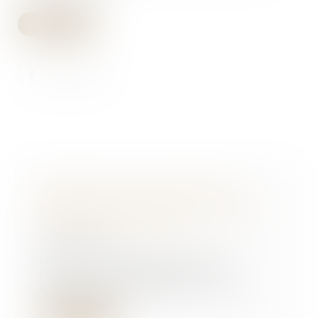
Lire la suite
Mariage sous communauté :
confiscation possible d’un bien
commun en valeur
22/04/2025
Dans le cadre d’un mariage
soumis au régime de la
communauté légale, les bien...
Lire la suite