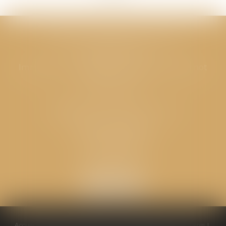
CABINET GPS AVOCATS - Valence
Cabinet principal
Immeuble “Le Valentia” 62 Avenue Sadi Carnot
26000 Valence
CABINET GPS AVOCATS - Loriol
Cabinet secondaire
Place de l'Eglise
26270 LORIOL
Accueil
Équipe
Compétences
Conseils pratiques
Honoraires