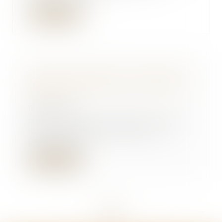
Lire la suite
Quelles utilisations du logement
sont autorisées dans un bail de
location ?
16/04/2025
Dans le cadre d’un bail soumis à
la loi du 6 juillet 1989, la loi
prévoit que...
Lire la suite
<<
<
...
24
25
26
27
28
29
30
...
>
>>