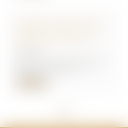
Exemption de mise en demeure
préalable à la résolution du
contrat par le créancier : le cas
du comportement grave du
débiteur
03/11/2023
Dans une décision du 18 octobre
2023, la Cour de cassation
rappelle, aux term...
Lire la suite
<<
<
...
71
72
73
74
75
76
77
...
>
>>