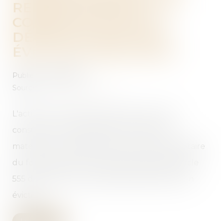
REMBOURSEMENT DU
CONSTRUCTEUR NE
DÉPEND PAS DE SON
ÉVICTION PRÉALABLE
Publié le :
08/11/2023
Source :
actu.dalloz-etudiant.fr
L'action en remboursement de celui qui a
construit sur le terrain d'autrui avec des
matériaux lui appartenant, contre le propriétaire
du fonds, prévue au troisième alinéa de l'article
555 du Code civil, n'est pas subordonnée à son
éviction...