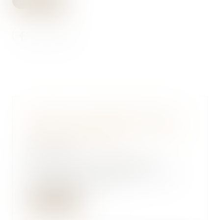
Lire la suite
Franchise : l’étude de marché
local doit représenter le marché
de manière sincère
09/11/2023
Pour la Cour de cassation,
concernant les relations entre
franchiseurs et fra...
Lire la suite