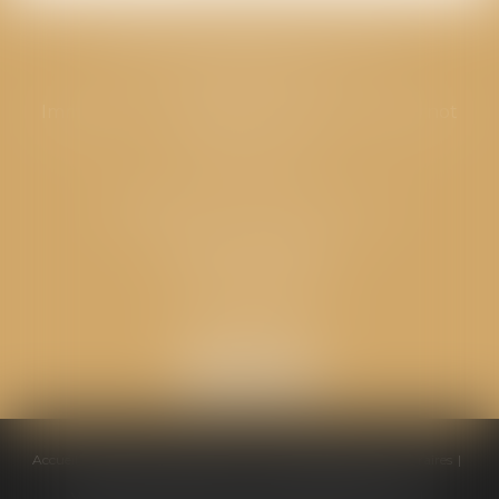
CABINET GPS AVOCATS - Valence
Cabinet principal
Immeuble “Le Valentia” 62 Avenue Sadi Carnot
26000 Valence
CABINET GPS AVOCATS - Loriol
Cabinet secondaire
Place de l'Eglise
26270 LORIOL
Accueil
Équipe
Compétences
Conseils pratiques
Honoraires
Ventes aux enchères
Actualités
Politique de cookies