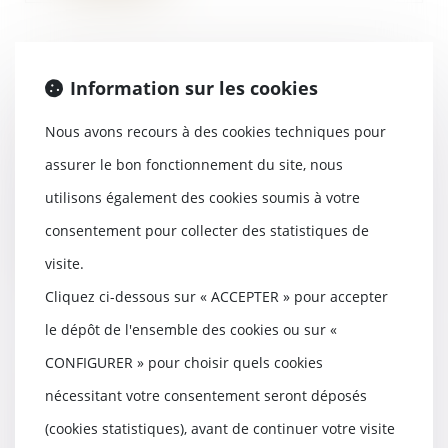
Etat des lieux : conditions du
Information sur les cookies
partage des frais du commissaire
de justice
Nous avons recours à des cookies techniques pour
08/11/2023
assurer le bon fonctionnement du site, nous
L'article 3-2 de la loi n° 89-462
utilisons également des cookies soumis à votre
du 6 juillet 1989 dispose que
l’état des li...
consentement pour collecter des statistiques de
Lire la suite
visite.
Cliquez ci-dessous sur « ACCEPTER » pour accepter
le dépôt de l'ensemble des cookies ou sur «
CONFIGURER » pour choisir quels cookies
Bail commercial : Avenant et
nécessitant votre consentement seront déposés
réputation non écrite de la
clause d'indexation
(cookies statistiques), avant de continuer votre visite