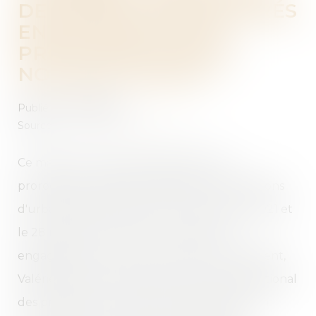
DE CONSTRUIRE DÉLIVRÉS
ENTRE 2021 ET 2024
PROLONGÉS PAR UN
NOUVEAU DÉCRET
Publié le :
06/06/2025
Source :
www.journaldelagence.com
Ce mardi 27 mai a été publié le décret
prorogeant le délai de validité des autorisations
d'urbanisme délivrées entre le 1er janvier 2021 et
le 28 mai 2024. Ce texte concrétise les
engagements pris par la ministre du Logement,
Valérie Létard, en marge du marché international
des professionnels de l'immobilier (Mipim) en