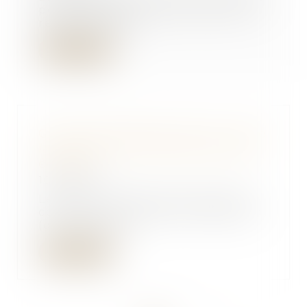
pour financer un bien propre, le
remboursemen...
Lire la suite
Clause d’indexation illicite : seule
la stipulation prohibée peut être
écartée
10/06/2025
Les baux commerciaux peuvent
contenir une clause d’indexation
(ou « clause d’...
Lire la suite