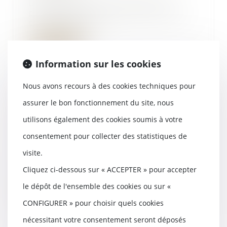
Le prélèvement préciputaire
prévu par l’article 1515 du Code
civil permet à u...
Lire la suite
Information sur les cookies
Nous avons recours à des cookies techniques pour
assurer le bon fonctionnement du site, nous
Notification à l’Autorité de la
concurrence d’un recours contre
utilisons également des cookies soumis à votre
sa décision : gare aux délais !
consentement pour collecter des statistiques de
12/06/2025
visite.
La Cour de cassation s’est
récemment prononcée sur une
Cliquez ci-dessous sur « ACCEPTER » pour accepter
question de procédure...
le dépôt de l'ensemble des cookies ou sur «
Lire la suite
CONFIGURER » pour choisir quels cookies
nécessitant votre consentement seront déposés