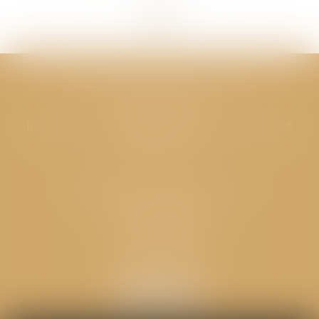
<<
<
...
18
19
20
21
22
23
24
...
>
>>
CABINET GPS AVOCATS - Valence
Cabinet principal
Immeuble “Le Valentia” 62 Avenue Sadi Carnot
26000 Valence
CABINET GPS AVOCATS - Loriol
Cabinet secondaire
Place de l'Eglise
26270 LORIOL