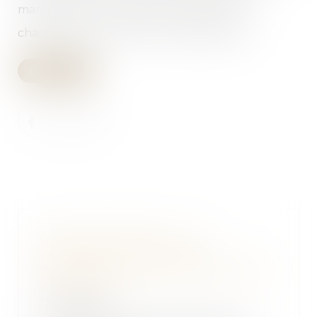
mars dernier, pour faciliter la reprise des
chantiers et la production de logements...
Lire la suite
Clause de préciput : le
prélèvement du conjoint
survivant n’est pas une opération
de partage
13/06/2025