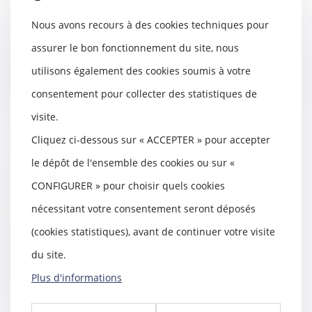
23/12/2020
Si vous êtes responsable de
Nous avons recours à des cookies techniques pour
travaux de voirie, certains de vos
assurer le bon fonctionnement du site, nous
ouvrages doive...
utilisons également des cookies soumis à votre
Lire la suite
consentement pour collecter des statistiques de
visite.
Cliquez ci-dessous sur « ACCEPTER » pour accepter
Les biens propres par nature de
le dépôt de l'ensemble des cookies ou sur «
l'article 1404 du Code civil
CONFIGURER » pour choisir quels cookies
22/12/2020
nécessitant votre consentement seront déposés
Conformément à l’article 1402 du
Code civil, sous le régime légal
(cookies statistiques), avant de continuer votre visite
de la commu...
du site.
Lire la suite
Plus d'informations