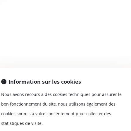
iétaires opposants ou défaillants peuvent soll
Information sur les cookies
ne AG
Nous avons recours à des cookies techniques pour assurer le
nt pour objet de contester les décisions des
bon fonctionnement du site, nous utilisons également des
cookies soumis à votre consentement pour collecter des
statistiques de visite.