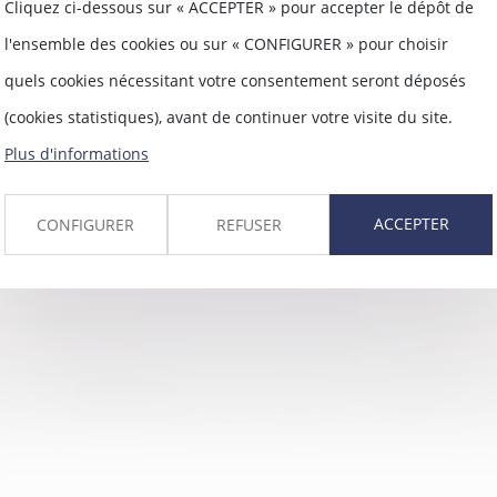
Cliquez ci-dessous sur « ACCEPTER » pour accepter le dépôt de
l'ensemble des cookies ou sur « CONFIGURER » pour choisir
 des recherches Google en France, l’appel est
quels cookies nécessitant votre consentement seront déposés
(cookies statistiques), avant de continuer votre visite du site.
istratif de Paris a rejeté l'appel de Wish. Le 
Plus d'informations
ACCEPTER
CONFIGURER
REFUSER
echnique & droit de la construction : ce qui 
de la réglementation technique, ce début d'