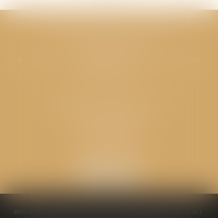
CABINET GPS AVOCATS - Valence
Cabinet principal
Immeuble “Le Valentia” 62 Avenue Sadi Carnot
26000 Valence
CABINET GPS AVOCATS - Loriol
Cabinet secondaire
Place de l'Eglise
26270 LORIOL
Accueil
Équipe
Compétences
Conseils pratiques
Honoraires