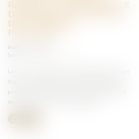
RAPPELLE L'IMPORTANCE
D'UNE ANALYSE PRÉCISE
DES TITRES DE
PROPRIÉTÉ
Publié le :
11/12/2024
Source :
www.lemag-juridique.com
La Cour de cassation a récemment été saisie d’un
litige ou un syndicat des copropriétaires et les
propriétaires de parcelles voisines se disputaient
les limites de leurs terrains respectifs...
Lire la suite