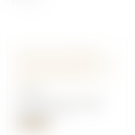
Produits électroménagers : 611
millions d’euros d'amende à
l’encontre de 12 entreprises ayant
pris part à des pratiques
verticales de fixation du prix de
vente
27/12/2024
L’Autorité de la concurrence
sanctionne, pour un montant
total de 611 million...
Lire la suite