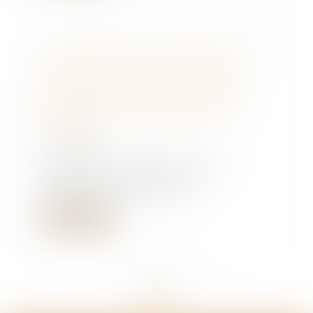
Transport aérien inter-îles dans
les Caraïbes : l’Autorité de la
concurrence sanctionne une
entente entre les compagnies
aériennes Air Antilles et Air
Caraïbes
12/12/2024
À la suite d’une instruction
ouverte à l’initiative du
rapporteur général et...
Lire la suite
<<
<
...
36
37
38
39
40
41
42
...
>
>>