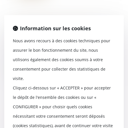
Ma Prime Rénov : ce qui va
Information sur les cookies
changer (ou pas) dès le
1er janvier 2025
Nous avons recours à des cookies techniques pour
18/12/2024
assurer le bon fonctionnement du site, nous
Ce jeudi 5 décembre, le
gouvernement sortant a publié
utilisons également des cookies soumis à votre
en urgence un décret et...
consentement pour collecter des statistiques de
Lire la suite
visite.
Cliquez ci-dessous sur « ACCEPTER » pour accepter
le dépôt de l'ensemble des cookies ou sur «
CONFIGURER » pour choisir quels cookies
Interdiction aux établissements
bancaires de prélever certains
nécessitant votre consentement seront déposés
frais lors des successions
(cookies statistiques), avant de continuer votre visite