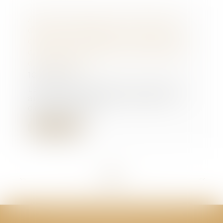
Abus de position dominante et
discours dénigrant : la Cour de
cassation encadre strictement la
communication des entreprises
dominantes !
18/07/2025
La Cour de cassation a rendu un
arrêt important en matière de
droit de la con...
Lire la suite
<<
<
...
12
13
14
15
16
17
18
...
>
>>
CABINET GPS AVOCATS - Valence