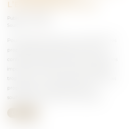
L’EXPÉRIMENTATION
Publié le :
23/07/2025
Source :
www.weblex.fr
Pour des raisons de sécurité ou de salubrité, les
propriétaires d’immeubles peuvent se voir
contraints de réaliser des travaux de réparations
importants. Des travaux qui peuvent s’avérer
trop coûteux : une solution est donc désormais
proposée pour les propriétaires qui ne
souhaiteraient pas assumer cette charge…
Lire la suite