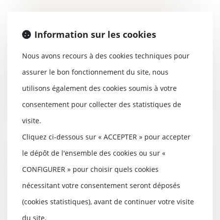
Secteur de la publicité en ligne :
le rapporteur général indique
avoir notifié un grief au groupe
Information sur les cookies
Meta
25/07/2025
Nous avons recours à des cookies techniques pour
Le rapporteur général de
l'Autorité de la concurrence
assurer le bon fonctionnement du site, nous
indique qu’un grief a é...
utilisons également des cookies soumis à votre
Lire la suite
consentement pour collecter des statistiques de
visite.
Cliquez ci-dessous sur « ACCEPTER » pour accepter
le dépôt de l'ensemble des cookies ou sur «
La délivrance conforme est une
obligation continue exigible tout
CONFIGURER » pour choisir quels cookies
au long du bail !
nécessitant votre consentement seront déposés
22/07/2025
(cookies statistiques), avant de continuer votre visite
Le bailleur demeure tenu d’une
obligation de délivrance
du site.