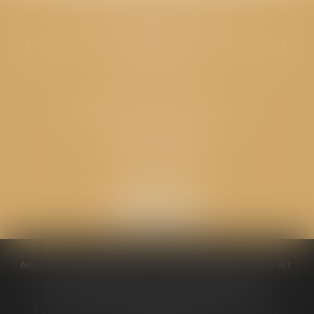
Cabinet principal
Immeuble “Le Valentia” 62 Avenue Sadi Carnot
26000 Valence
CABINET GPS AVOCATS - Loriol
Cabinet secondaire
Place de l'Eglise
26270 LORIOL
Accueil
Équipe
Compétences
Conseils pratiques
Honoraires
Ventes aux enchères
Actualités
Politique de cookies
Politique de confidentialité
Mentions légales
Plan du site