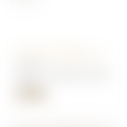
Construction et habitation :
rénovation de l’habitat dégradé
25/07/2025
Le décret n° 2025-618 du 7 juillet
2025 fixe les modalités pratiques
de mise...
Lire la suite