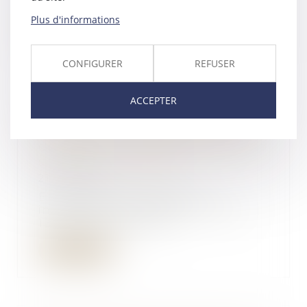
conforme, laquelle co...
Plus d'informations
Lire la suite
CONFIGURER
REFUSER
ACCEPTER
Retour d’un enfant déplacé
illicitement : la stabilité affective
et scolaire ne caractérise pas une
situation intolérable
21/07/2025
En matière d’enlèvement
international d’enfant, l’article
13b de la Conventio...
Lire la suite